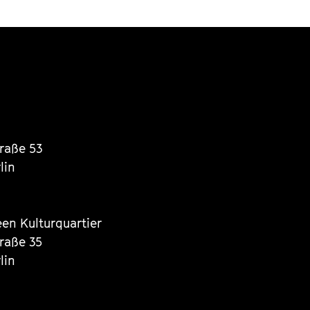
traße 53
lin
een Kulturquartier
traße 35
lin