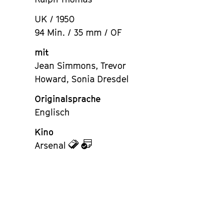
UK / 1950
94 Min. / 35 mm / OF
mit
Jean Simmons, Trevor
Howard, Sonia Dresdel
Originalsprache
Englisch
Kino
zu
zu
Arsenal
den
dem
Tickets
Kalender