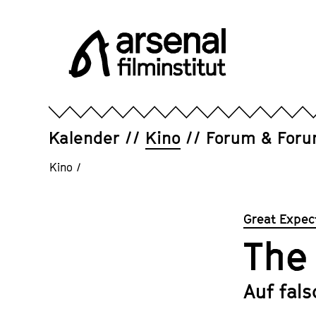
Direkt
zum
Seiteninhalt
springen
Arsenal
Filminstitut
e.V.
Kalender
Kino
Forum & For
Kino
/
Great Expe
The
Auf fal