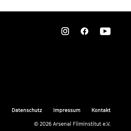
Zu
Zu
Zu
unserer
unserer
unser
Instagram
Instagram
Insta
Seite
Seite
Seite
Datenschutz
Impressum
Kontakt
© 2026 Arsenal Filminstitut e.V.