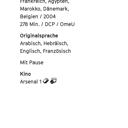
Frankreich, Ägypten,
Marokko, Dänemark,
Belgien / 2004
278 Min. / DCP / OmeU
Originalsprache
Arabisch, Hebräisch,
Englisch, Französisch
Mit Pause
Kino
zu
zu
Arsenal 1
den
dem
Tickets
Kalender