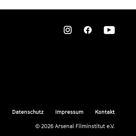
Zu
Zu
Zu
unserer
unserer
unser
Instagram
Instagram
Insta
Seite
Seite
Seite
Datenschutz
Impressum
Kontakt
© 2026 Arsenal Filminstitut e.V.