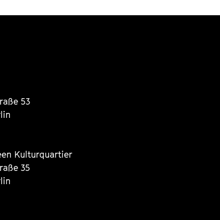
traße 53
lin
een Kulturquartier
traße 35
lin