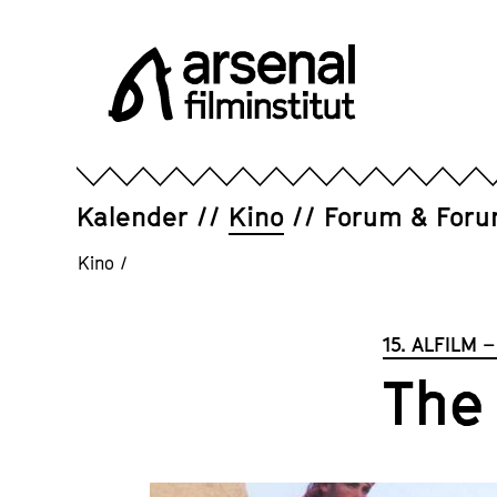
Direkt
zum
Seiteninhalt
springen
Arsenal
Filminstitut
e.V.
Kalender
Kino
Forum & For
Kino
/
15. ALFILM –
The