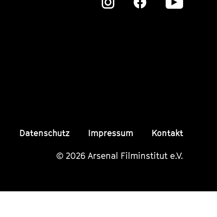
Zu
Zu
Zu
unserer
unserer
unser
Instagram
Instagram
Insta
Seite
Seite
Seite
Datenschutz
Impressum
Kontakt
© 2026 Arsenal Filminstitut e.V.