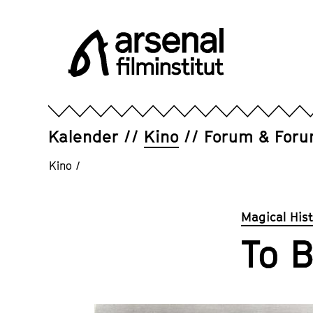
Direkt
zum
Seiteninhalt
springen
Arsenal
Filminstitut
e.V.
Kalender
Kino
Forum & For
Kino
/
Magical His
To B