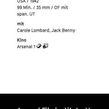
USA / 1942
99 Min. / 35 mm / OF mit
span. UT
mit
Carole Lombard, Jack Benny
Kino
zu
zu
Arsenal 1
den
dem
Tickets
Kalender