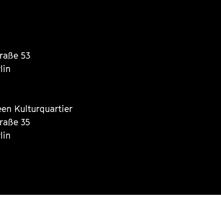
traße 53
lin
een Kulturquartier
traße 35
lin