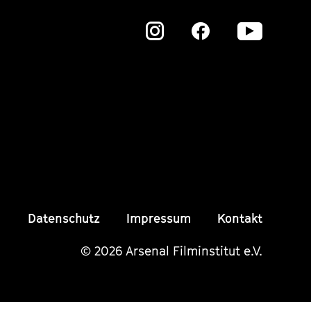
Zu
Zu
Zu
unserer
unserer
unser
Instagram
Instagram
Insta
Seite
Seite
Seite
Datenschutz
Impressum
Kontakt
© 2026 Arsenal Filminstitut e.V.