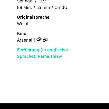
Senegal / 1973
89 Min. / 35 mm / OmdU
Originalsprache
Wolof
Kino
zu
zu
Arsenal 1
den
dem
Einführung (in englischer
Tickets
Kalender
Sprache): Rama Thiaw