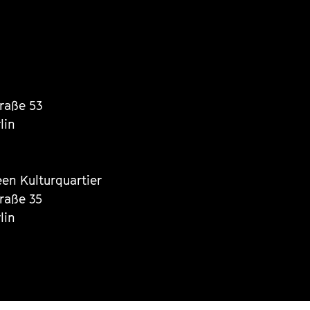
traße 53
lin
een Kulturquartier
traße 35
lin