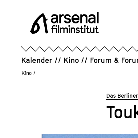
Direkt
zum
Seiteninhalt
springen
Arsenal
Filminstitut
e.V.
Kalender
Kino
Forum & For
Kino
/
Das Berline
Tou