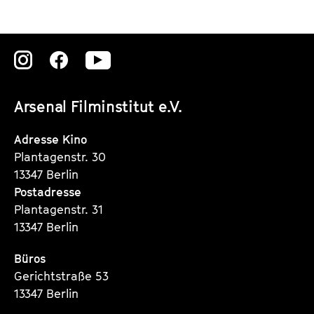
Zu
Zu
Zu
unserer
unserer
unserer
Arsenal Filminstitut e.V.
Instagram
Instagram
Instagram
Seite
Seite
Seite
Adresse Kino
Plantagenstr. 30
13347 Berlin
Postadresse
Plantagenstr. 31
13347 Berlin
Büros
Gerichtstraße 53
13347 Berlin