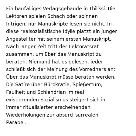
d
d
Ein baufälliges Verlagsgebäude in Tbilissi. Die
e
e
Lektoren spielen Schach oder spinnen
n
m
Intrigen, nur Manuskripte lesen sie nicht. In
T
K
diese realsozialistische Idylle platzt ein junger
i
a
Angestellter mit seinem ersten Manuskript.
c
l
Nach langer Zeit tritt der Lektoratsrat
k
e
zusammen, um über das Manuskript zu
e
n
beraten. Niemand hat es gelesen, jeder
t
d
schließt sich der Meinung des Vorredners an:
s
e
Über das Manuskript müsse beraten werden.
r
Die Satire über Bürokratie, Spießertum,
Faulheit und Schlendrian im real
existierenden Sozialismus steigert sich in
immer ritualisierter erscheinenden
Wiederholungen zur absurd-surrealen
Parabel.