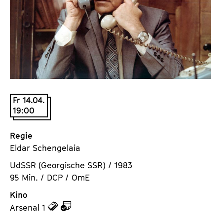
a
t
l
u
t
t
s
e
p
.
r
V
i
.
n
Fr 14.04.
g
19:00
e
n
Regie
Eldar Schengelaia
UdSSR (Georgische SSR) / 1983
95 Min. / DCP / OmE
Kino
z
z
Arsenal 1
u
u