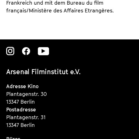
Frankreich und mit dem Bureau du film
français/Ministère des Affaires Etrangères.
Zu
Zu
Zu
unserer
unserer
unserer
Arsenal Filminstitut e.V.
Instagram
Instagram
Instagram
Seite
Seite
Seite
Adresse Kino
Plantagenstr. 30
13347 Berlin
Postadresse
Plantagenstr. 31
13347 Berlin
Büros