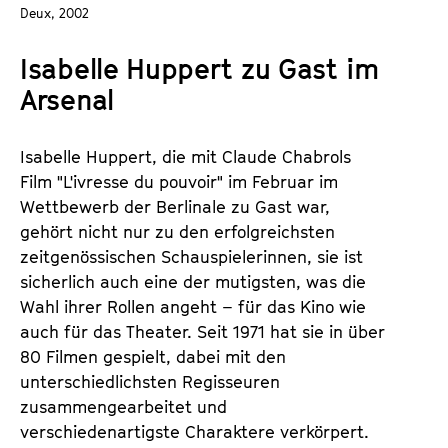
a
Deux, 2002
t
l
u
Isabelle Huppert zu Gast im
t
t
s
Arsenal
e
p
.
r
V
Isabelle Huppert, die mit Claude Chabrols
i
.
Film "L'ivresse du pouvoir" im Februar im
n
Wettbewerb der Berlinale zu Gast war,
g
gehört nicht nur zu den erfolgreichsten
e
zeitgenössischen Schauspielerinnen, sie ist
n
sicherlich auch eine der mutigsten, was die
Wahl ihrer Rollen angeht – für das Kino wie
auch für das Theater. Seit 1971 hat sie in über
80 Filmen gespielt, dabei mit den
unterschiedlichsten Regisseuren
zusammengearbeitet und
verschiedenartigste Charaktere verkörpert.