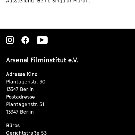
Ausstellung "Being Singular Plural".
Zu
Zu
Zu
unserer
unserer
unserer
Arsenal Filminstitut e.V.
Instagram
Instagram
Instagram
Seite
Seite
Seite
Adresse Kino
Plantagenstr. 30
13347 Berlin
Postadresse
Plantagenstr. 31
13347 Berlin
Büros
Gerichtstraße 53