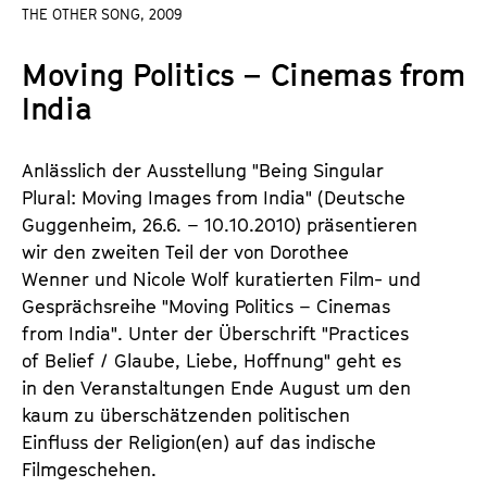
a
THE OTHER SONG, 2009
t
l
u
Moving Politics – Cinemas from
t
t
s
India
e
p
.
r
V
Anlässlich der Ausstellung "Being Singular
i
.
Plural: Moving Images from India" (Deutsche
n
Guggenheim, 26.6. – 10.10.2010) präsentieren
g
wir den zweiten Teil der von Dorothee
e
Wenner und Nicole Wolf kuratierten Film- und
n
Gesprächsreihe "Moving Politics – Cinemas
from India". Unter der Überschrift "Practices
of Belief / Glaube, Liebe, Hoffnung" geht es
in den Veranstaltungen Ende August um den
kaum zu überschätzenden politischen
Einfluss der Religion(en) auf das indische
Filmgeschehen.