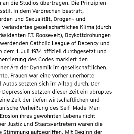
 an die Studios übertragen. Die Prinzipien
stil, in dem Verbrechen bestraft,
werden und Sexualität, Drogen- und
verändertes gesellschaftliches Klima (durch
äsidenten F.T. Roosevelt), Boykottdrohungen
h werdenden Catholic League of Decency und
dem 1. Juli 1934 offiziell durchgesetzt und
ementierung des Codes markiert den
ner Ära der Dynamik im gesellschaftlichen,
omte, Frauen war eine vorher unerhörte
 Autos setzten sich im Alltag durch. Der
 Depression setzten dieser Zeit ein abruptes
ine Zeit der tiefen wirtschaftlichen und
ikanische Verheißung des Self-Made-Man
 Erosion ihres gewohnten Lebens nicht
r Justiz und Staatsvertretern waren die
e Stimmung aufgegriffen. Mit Beginn der