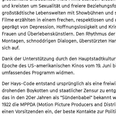
und kreisten um Sexualität und freiere Beziehungsf
großstädtische Lebenswelten mit Showbühnen und s
Filme erzählten in einem frechen, respektlosen und
geprägt von Depression, Hoffnungslosigkeit und Kri
Frauen und Überlebenskünstlern. Den Rhythmus der
Montagen, schnoddrigen Dialogen, überstürzten Han
sich auf.
Dank der Unterstützung durch den Hauptstadtkultu
Epoche des US-amerikanischen Kinos vom 19. Juni bi
umfassendes Programm widmen.
Der Hays-Code entstand ursprünglich als eine freiw
drohenden Boykotten und staatlicher Zensur zu ent
das in den 20er Jahren als "Sündenbabel" bekannt 
1922 die MPPDA (Motion Picture Producers and Distri
einen Vorsitzenden ein, der beste Kontakte zur Politi