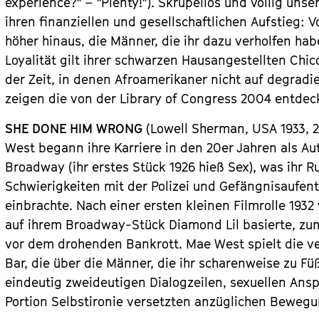
experience?" – "Plenty!"). Skrupellos und völlig uns
ihren finanziellen und gesellschaftlichen Aufstieg:
höher hinaus, die Männer, die ihr dazu verholfen hab
Loyalität gilt ihrer schwarzen Hausangestellten Chic
der Zeit, in denen Afroamerikaner nicht auf degradi
zeigen die von der Library of Congress 2004 entdec
SHE DONE HIM WRONG
(Lowell Sherman, USA 1933
,
2
West begann ihre Karriere in den 20er Jahren als A
Broadway (ihr erstes Stück 1926 hieß Sex), was ihr 
Schwierigkeiten mit der Polizei und Gefängnisaufen
einbrachte. Nach einer ersten kleinen Filmrolle 1932
auf ihrem Broadway-Stück Diamond Lil basierte, z
vor dem drohenden Bankrott. Mae West spielt die ve
Bar, die über die Männer, die ihr scharenweise zu Füße
eindeutig zweideutigen Dialogzeilen, sexuellen Ans
Portion Selbstironie versetzten anzüglichen Bewegun