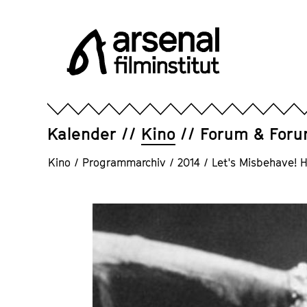
Direkt
zum
Seiteninhalt
springen
Arsenal
Filminstitut
e.V.
Kalender
Kino
Forum & For
Kino
/
Programmarchiv
/
2014
/
Let's Misbehave!