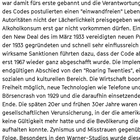
war damit fürs erste gebannt und die Verantwortung
des Codes postulierten einen "einwandfreien" Lebens
Autoritäten nicht der Lächerlichkeit preisgegeben 
Alkoholkonsum erst gar nicht vorkommen dürfen. Ein 
den New Deal des im März 1933 vereidigten neuen Pr
der 1933 gegründeten und schnell sehr einflussreic
wirksame Sanktionen führten dazu, dass der Code ab 
erst 1967 wieder ganz abgeschafft wurde. Die Impl
endgültigen Abschied von den "Roaring Twenties", ei
sozialen und kulturellen Bereich. Die Wirtschaft bo
Freiheit möglich, neue Technologien wie Telefone und
Börsencrash von 1929 und die daraufhin einsetzende
Ende. Die späten 20er und frühen 30er Jahre waren e
gesellschaftlichen Verunsicherung, in der die amer
keine Gültigkeit mehr hatte und die Bevölkerung die
aufhalten konnte. Zynismus und Misstrauen gegenübe
Folge. Besonders in den Warner-Studios wurde dies