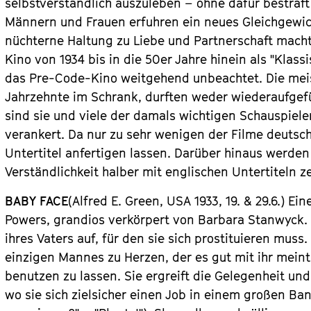
selbstverständlich auszuleben – ohne dafür bestraf
Männern und Frauen erfuhren ein neues Gleichgewic
nüchterne Haltung zu Liebe und Partnerschaft macht
Kino von 1934 bis in die 50er Jahre hinein als "Klas
das Pre-Code-Kino weitgehend unbeachtet. Die me
Jahrzehnte im Schrank, durften weder wiederaufgef
sind sie und viele der damals wichtigen Schauspiel
verankert. Da nur zu sehr wenigen der Filme deutsch
Untertitel anfertigen lassen. Darüber hinaus werden
Verständlichkeit halber mit englischen Untertiteln z
BABY FACE
(Alfred E. Green, USA 1933
,
19.
& 29.6.) Ei
Powers, grandios verkörpert von Barbara Stanwyck. L
ihres Vaters auf, für den sie sich prostituieren muss.
einzigen Mannes zu Herzen, der es gut mit ihr meint
benutzen zu lassen. Sie ergreift die Gelegenheit un
wo sie sich zielsicher einen Job in einem großen B