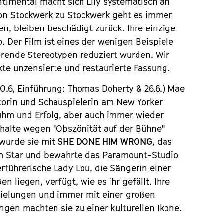
entimental macht sich Lily systematisch an
 Von Stockwerk zu Stockwerk geht es immer
en, bleiben beschädigt zurück. Ihre einzige
o. Der Film ist eines der wenigen Beispiele
erende Stereotypen reduziert wurden. Wir
kte unzensierte und restaurierte Fassung.
0.6, Einführung: Thomas Doherty & 26.6.)
Mae
utorin und Schauspielerin am New Yorker
Ruhm und Erfolg, aber auch immer wieder
thalte wegen "Obszönität auf der Bühne"
 wurde sie mit
SHE DONE HIM WRONG
, das
um Star und bewahrte das Paramount-Studio
rführerische Lady Lou, die Sängerin einer
n liegen, verfügt, wie es ihr gefällt. Ihre
pielungen und immer mit einer großen
gen machten sie zu einer kulturellen Ikone.