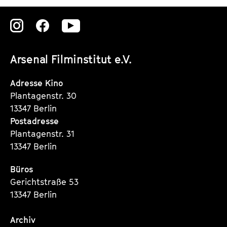
Zu
Zu
Zu
unserer
unserer
unserer
Arsenal Filminstitut e.V.
Instagram
Instagram
Instagram
Seite
Seite
Seite
Adresse Kino
Plantagenstr. 30
13347 Berlin
Postadresse
Plantagenstr. 31
13347 Berlin
Büros
Gerichtstraße 53
13347 Berlin
Archiv