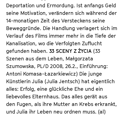
a
Deportation und Ermordung. Ist anfangs Geld
t
l
seine Motivation, verändern sich während der
u
t
14-monatigen Zeit des Versteckens seine
t
s
Beweggründe. Die Handlung verlagert sich im
e
p
Verlauf des Films immer mehr in die Tiefe der
.
r
Kanalisation, wo die Verfolgten Zuflucht
V
i
gefunden haben.
33 SCENY Z ŻYCIA
(33
.
n
Szenen aus dem Leben, Małgorzata
g
Szumowska, PL/D 2008, 26.2., Einführung:
e
Antoni Komasa-Łazarkiewicz) Die junge
n
Künstlerin Julia (Julia Jentsch) hat eigentlich
alles: Erfolg, eine glückliche Ehe und ein
liebevolles Elternhaus. Das alles gerät aus
den Fugen, als ihre Mutter an Krebs erkrankt,
und Julia ihr Leben neu ordnen muss.
(al)