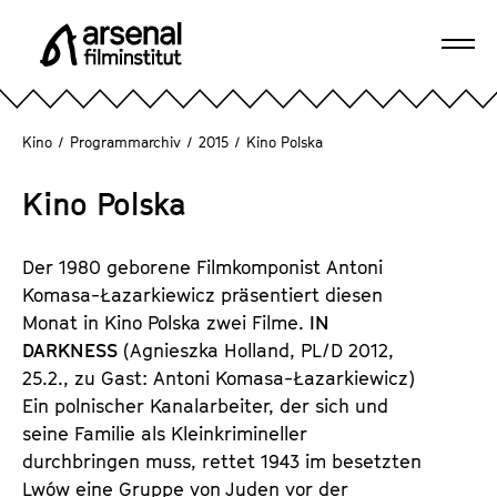
D
i
Navi
r
A
öffn
e
r
k
s
Kino
/
Programmarchiv
/
2015
/
Kino Polska
t
e
z
n
Kino Polska
u
a
m
l
S
Der 1980 geborene Filmkomponist Antoni
F
e
Komasa-Łazarkiewicz präsentiert diesen
i
i
Monat in Kino Polska zwei Filme.
IN
l
t
DARKNESS
(Agnieszka Holland, PL/D 2012,
m
e
25.2., zu Gast: Antoni Komasa-Łazarkiewicz)
i
n
Ein polnischer Kanalarbeiter, der sich und
n
i
seine Familie als Kleinkrimineller
s
n
durchbringen muss, rettet 1943 im besetzten
t
h
Lwów eine Gruppe von Juden vor der
i