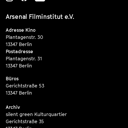
unserer
unserer
unserer
Arsenal Filminstitut e.V.
Instagram
Instagram
Instagram
Seite
Seite
Seite
Adresse Kino
Plantagenstr. 30
13347 Berlin
Postadresse
Plantagenstr. 31
13347 Berlin
Büros
Gerichtstraße 53
13347 Berlin
Archiv
silent green Kulturquartier
Gerichtstraße 35