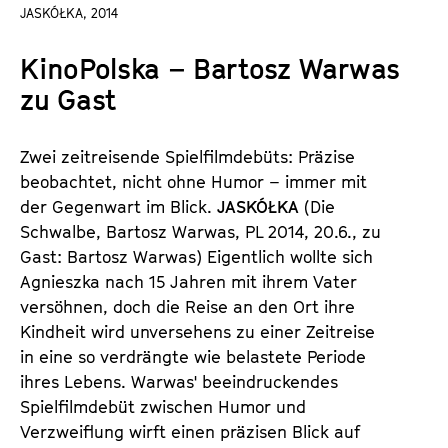
a
JASKÓŁKA, 2014
t
l
u
KinoPolska – Bartosz Warwas
t
t
s
zu Gast
e
p
.
r
V
Zwei zeitreisende Spielfilmdebüts: Präzise
i
.
beobachtet, nicht ohne Humor – immer mit
n
der Gegenwart im Blick.
JASKÓŁKA
(Die
g
Schwalbe, Bartosz Warwas, PL 2014, 20.6., zu
e
Gast: Bartosz Warwas) Eigentlich wollte sich
n
Agnieszka nach 15 Jahren mit ihrem Vater
versöhnen, doch die Reise an den Ort ihre
Kindheit wird unversehens zu einer Zeitreise
in eine so verdrängte wie belastete Periode
ihres Lebens. Warwas' beeindruckendes
Spielfilmdebüt zwischen Humor und
Verzweiflung wirft einen präzisen Blick auf