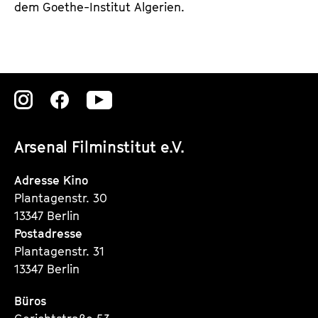
dem Goethe-Institut Algerien.
Zu
Zu
Zu
unserer
unserer
unserer
Arsenal Filminstitut e.V.
Instagram
Instagram
Instagram
Seite
Seite
Seite
Adresse Kino
Plantagenstr. 30
13347 Berlin
Postadresse
Plantagenstr. 31
13347 Berlin
Büros