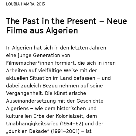
a
LOUBIA HAMRA, 2013
t
l
u
The Past in the Present – Neue
t
t
s
Filme aus Algerien
e
p
.
r
V
In Algerien hat sich in den letzten Jahren
i
.
eine junge Generation von
n
Filmemacher*innen formiert, die sich in ihren
g
Arbeiten auf vielfältige Weise mit der
e
aktuellen Situation im Land befassen – und
n
dabei zugleich Bezug nehmen auf seine
Vergangenheit. Die künstlerische
Auseinandersetzung mit der Geschichte
Algeriens – wie dem historischen und
kulturellen Erbe der Kolonialzeit, dem
Unabhängigkeitskrieg (1954–62) und der
„dunklen Dekade“ (1991–2001) – ist