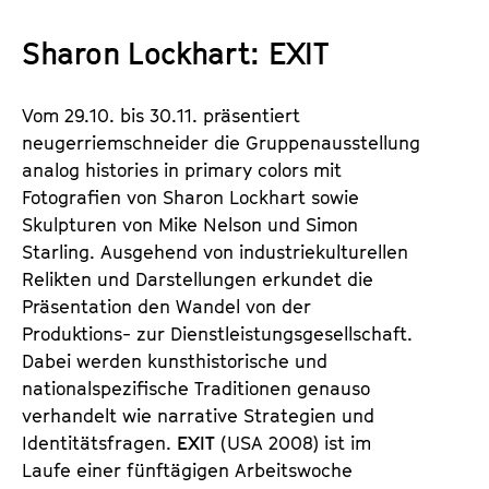
a
t
l
Sharon Lockhart: EXIT
u
t
t
s
e
Vom 29.10. bis 30.11. präsentiert
p
.
neugerriemschneider die Gruppenausstellung
r
V
analog histories in primary colors mit
i
.
Fotografien von Sharon Lockhart sowie
n
Skulpturen von Mike Nelson und Simon
g
Starling. Ausgehend von industriekulturellen
e
Relikten und Darstellungen erkundet die
n
Präsentation den Wandel von der
Produktions- zur Dienstleistungsgesellschaft.
Dabei werden kunsthistorische und
nationalspezifische Traditionen genauso
verhandelt wie narrative Strategien und
Identitätsfragen.
EXIT
(USA 2008) ist im
Laufe einer fünftägigen Arbeitswoche