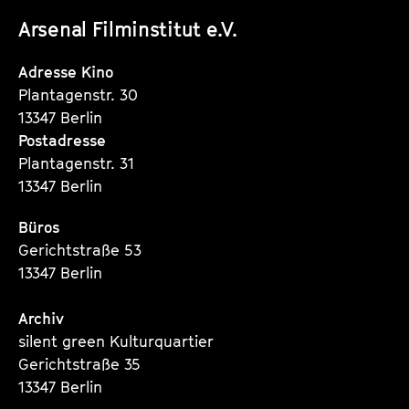
unserer
unserer
unserer
Arsenal Filminstitut e.V.
Instagram
Instagram
Instagram
Seite
Seite
Seite
Adresse Kino
Plantagenstr. 30
13347 Berlin
Postadresse
Plantagenstr. 31
13347 Berlin
Büros
Gerichtstraße 53
13347 Berlin
Archiv
silent green Kulturquartier
Gerichtstraße 35
13347 Berlin