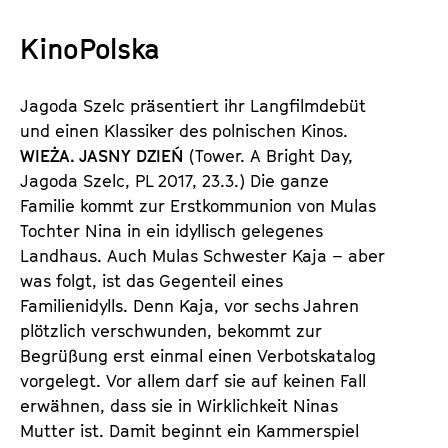
a
t
l
KinoPolska
u
t
t
s
e
Jagoda Szelc präsentiert ihr Langfilmdebüt
p
.
und einen Klassiker des polnischen Kinos.
r
V
WIEŻA. JASNY DZIEŃ
(Tower. A Bright Day,
i
.
Jagoda Szelc, PL 2017, 23.3.) Die ganze
n
Familie kommt zur Erstkommunion von Mulas
g
Tochter Nina in ein idyllisch gelegenes
e
Landhaus. Auch Mulas Schwester Kaja – aber
n
was folgt, ist das Gegenteil eines
Familienidylls. Denn Kaja, vor sechs Jahren
plötzlich verschwunden, bekommt zur
Begrüßung erst einmal einen Verbotskatalog
vorgelegt. Vor allem darf sie auf keinen Fall
erwähnen, dass sie in Wirklichkeit Ninas
Mutter ist. Damit beginnt ein Kammerspiel