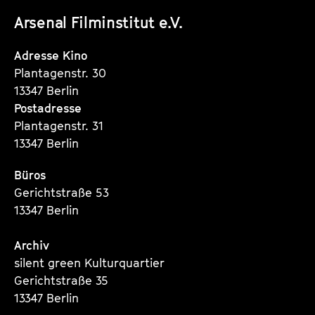
unserer
unserer
unserer
Arsenal Filminstitut e.V.
Instagram
Instagram
Instagram
Seite
Seite
Seite
Adresse Kino
Plantagenstr. 30
13347 Berlin
Postadresse
Plantagenstr. 31
13347 Berlin
Büros
Gerichtstraße 53
13347 Berlin
Archiv
silent green Kulturquartier
Gerichtstraße 35
13347 Berlin