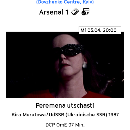
(Dovzhenko Centre, Kyiv)
Arsenal 1
T
K
i
a
Mi 05.04. 20:00
c
l
k
e
e
n
t
d
s
e
r
Peremena utschasti
Kira Muratowa / UdSSR (Ukrainische SSR) 1987
DCP OmE 97 Min.