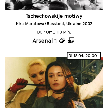
Tschechowskije motiwy
Kira Muratowa / Russland, Ukraine 2002
DCP OmE 118 Min.
Arsenal 1
T
K
i
a
Di 18.04. 20:00
c
l
k
e
e
n
t
d
s
e
r