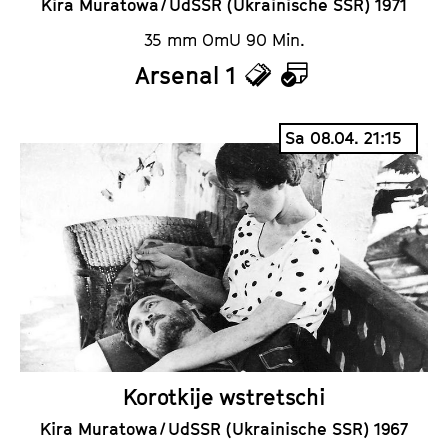
Kira Muratowa / UdSSR (Ukrainische SSR) 1971
35 mm OmU 90 Min.
Arsenal 1
T
K
i
a
Sa 08.04. 21:15
c
l
k
e
e
n
t
d
s
e
r
Korotkije wstretschi
Kira Muratowa / UdSSR (Ukrainische SSR) 1967