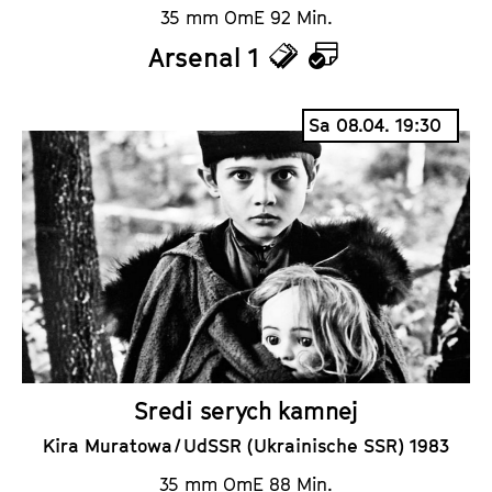
35 mm OmE 92 Min.
Arsenal 1
T
K
i
a
Sa 08.04. 19:30
c
l
k
e
e
n
t
d
s
e
r
Sredi serych kamnej
Kira Muratowa / UdSSR (Ukrainische SSR) 1983
35 mm OmE 88 Min.