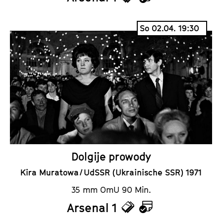
T
K
i
a
So 02.04. 19:30
c
l
k
e
e
n
t
d
s
e
r
Dolgije prowody
Kira Muratowa / UdSSR (Ukrainische SSR) 1971
35 mm OmU 90 Min.
Arsenal 1
T
K