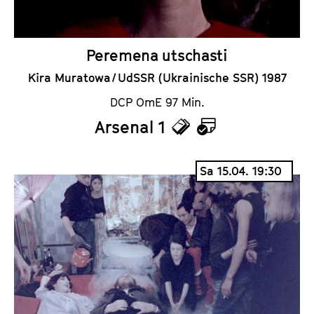
r
Peremena utschasti
Kira Muratowa / UdSSR (Ukrainische SSR) 1987
DCP OmE 97 Min.
Arsenal 1
T
K
i
a
Sa 15.04. 19:30
c
l
k
e
e
n
t
d
s
e
r