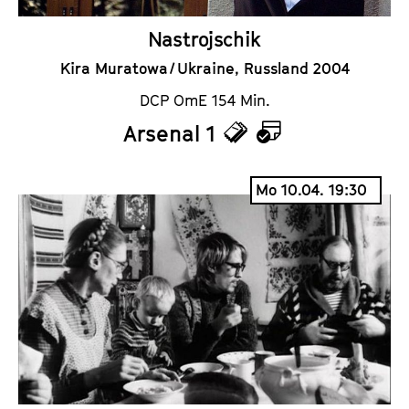
Nastrojschik
Kira Muratowa / Ukraine, Russland 2004
DCP OmE 154 Min.
Arsenal 1
T
K
i
a
Mo 10.04. 19:30
c
l
k
e
e
n
t
d
s
e
r