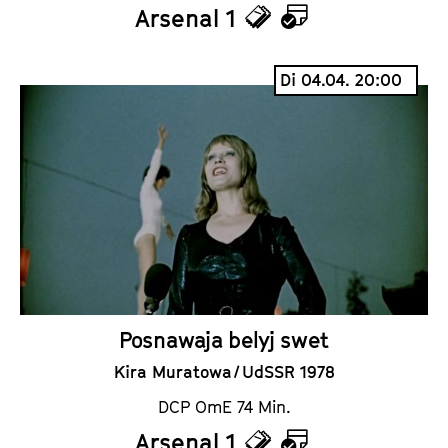
Arsenal 1
T
K
i
a
Di 04.04. 20:00
c
l
k
e
e
n
t
d
s
e
r
Posnawaja belyj swet
Kira Muratowa / UdSSR 1978
DCP OmE 74 Min.
Arsenal 1