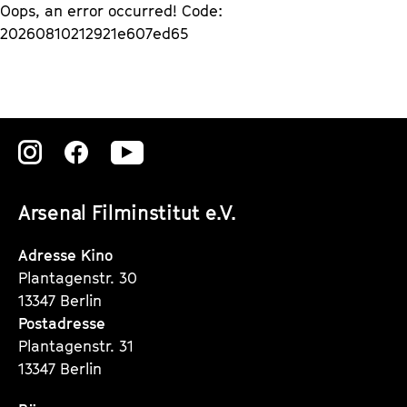
Oops, an error occurred! Code:
i
a
20260810212921e607ed65
c
l
k
e
e
n
Zu
Zu
Zu
t
d
s
e
unserer
unserer
unserer
Arsenal Filminstitut e.V.
r
Instagram
Instagram
Instagram
Seite
Seite
Seite
Adresse Kino
Plantagenstr. 30
13347 Berlin
Postadresse
Plantagenstr. 31
13347 Berlin