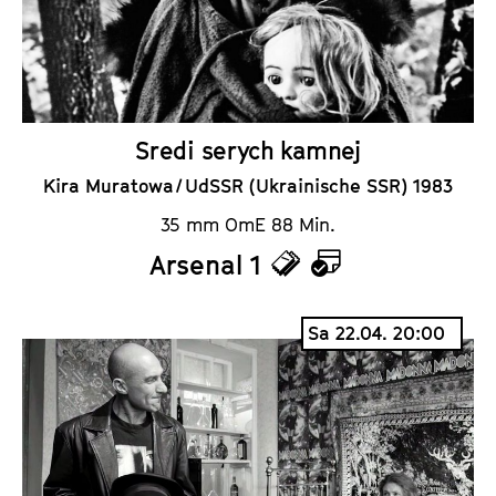
Sredi serych kamnej
Kira Muratowa / UdSSR (Ukrainische SSR) 1983
35 mm OmE 88 Min.
Arsenal 1
T
K
i
a
Sa 22.04. 20:00
c
l
k
e
e
n
t
d