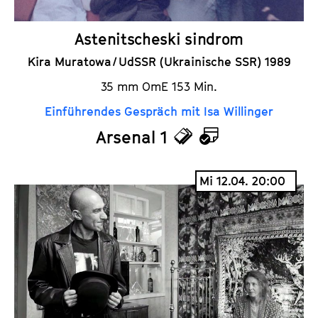
Astenitscheski sindrom
Kira Muratowa / UdSSR (Ukrainische SSR) 1989
35 mm OmE 153 Min.
Einführendes Gespräch mit Isa Willinger
Arsenal 1
T
K
i
a
Mi 12.04. 20:00
c
l
k
e
e
n
t
d
s
e
r