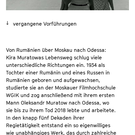
a
t
l
u
t
t
vergangene Vorführungen
s
e
p
.
r
V
i
Von Rumänien über Moskau nach Odessa:
.
n
Kira Muratowas Lebensweg schlug viele
g
unterschiedliche Richtungen ein. 1934 als
e
Tochter einer Rumänin und eines Russen in
n
Rumänien geboren und aufgewachsen,
studierte sie an der Moskauer Filmhochschule
WGIK und zog anschließend mit ihrem ersten
Mann Oleksandr Muratow nach Odessa, wo
sie bis zu ihrem Tod 2018 lebte und arbeitete.
In den knapp fünf Dekaden ihrer
Regietätigkeit entstand ein so eigenwilliges
wie unabhängiges Werk, das durch zahlreiche