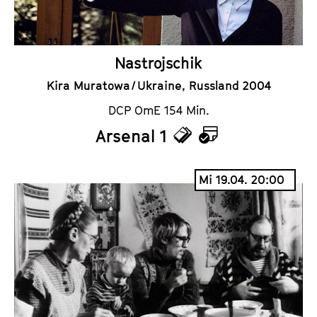
r
Nastrojschik
Kira Muratowa / Ukraine, Russland 2004
DCP OmE 154 Min.
Arsenal 1
T
K
i
a
Mi 19.04. 20:00
c
l
k
e
e
n
t
d
s
e
r