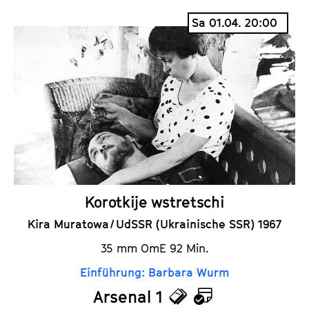
i
a
Sa 01.04. 20:00
c
l
k
e
e
n
t
d
s
e
r
Korotkije wstretschi
Kira Muratowa / UdSSR (Ukrainische SSR) 1967
35 mm OmE 92 Min.
Einführung: Barbara Wurm
Arsenal 1
T
K