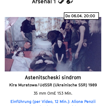
Arsenal 1
T
K
i
a
Do 06.04. 20:00
c
l
k
e
e
n
t
d
s
e
r
Astenitscheski sindrom
Kira Muratowa / UdSSR (Ukrainische SSR) 1989
35 mm OmE 153 Min.
Einführung (per Video, 12 Min.): Aliona Penzii