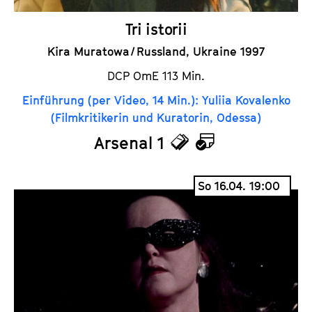
Tri istorii
Kira Muratowa / Russland, Ukraine 1997
DCP OmE 113 Min.
Einführung (per Video, 14 Min.): Yuliia Kovalenko
(Filmkritikerin und Kuratorin, Odessa)
Arsenal 1
T
K
i
a
So 16.04. 19:00
c
l
k
e
e
n
t
d
s
e