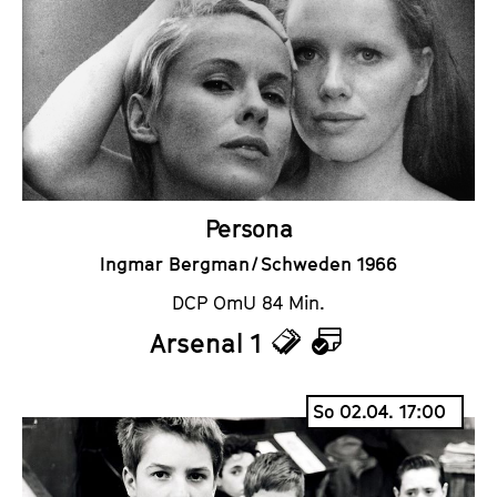
k
e
e
n
t
d
s
e
r
Persona
Ingmar Bergman / Schweden 1966
DCP OmU 84 Min.
Arsenal 1
T
K
i
a
So 02.04. 17:00
c
l
k
e