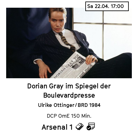
i
a
Sa 22.04. 17:00
c
l
k
e
e
n
t
d
s
e
r
Dorian Gray im Spiegel der
Boulevardpresse
Ulrike Ottinger / BRD 1984
DCP OmE 150 Min.
Arsenal 1
T
K