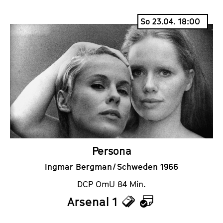
a
So 23.04. 18:00
l
e
n
d
e
r
Persona
Ingmar Bergman / Schweden 1966
DCP OmU 84 Min.
Arsenal 1
T
K