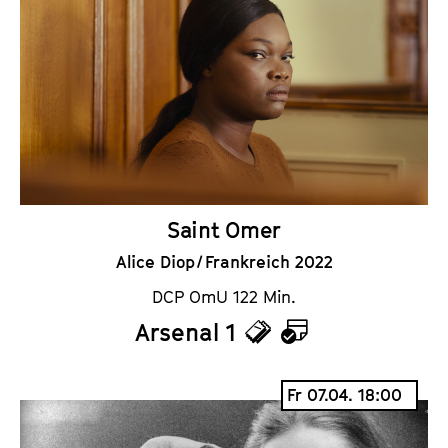
k
e
e
n
t
d
s
e
r
Saint Omer
Alice Diop / Frankreich 2022
DCP OmU 122 Min.
Arsenal 1
T
K
i
a
Fr 07.04. 18:00
c
l