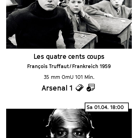
e
n
t
d
s
e
r
Les quatre cents coups
François Truffaut / Frankreich 1959
35 mm OmU 101 Min.
Arsenal 1
T
K
i
a
Sa 01.04. 18:00
c
l
k
e
e
n