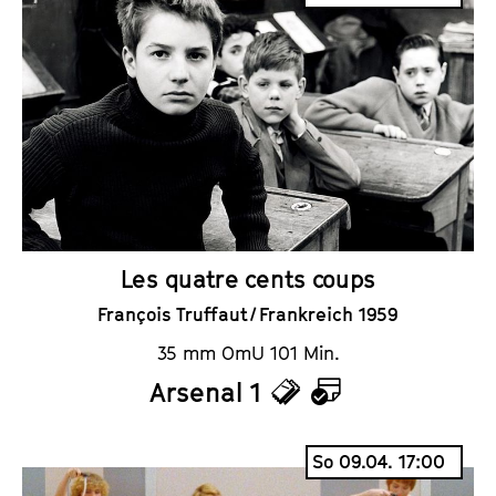
c
l
k
e
e
n
t
d
s
e
r
Les quatre cents coups
François Truffaut / Frankreich 1959
35 mm OmU 101 Min.
Arsenal 1
T
K
i
a
So 09.04. 17:00
c
l