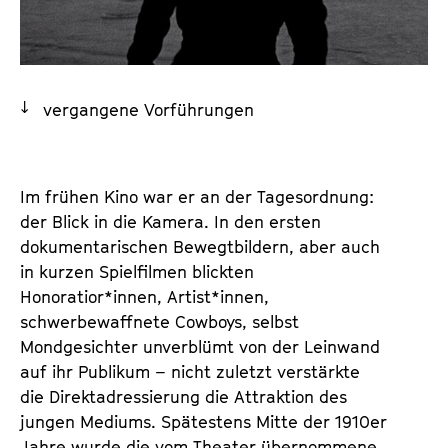
a
t
l
u
t
t
s
e
vergangene Vorführungen
p
.
r
V
i
.
n
Im frühen Kino war er an der Tagesordnung:
g
der Blick in die Kamera. In den ersten
e
dokumentarischen Bewegtbildern, aber auch
n
in kurzen Spielfilmen blickten
Honoratior*innen, Artist*innen,
schwerbewaffnete Cowboys, selbst
Mondgesichter unverblümt von der Leinwand
auf ihr Publikum – nicht zuletzt verstärkte
die Direktadressierung die Attraktion des
jungen Mediums. Spätestens Mitte der 1910er
Jahre wurde die vom Theater übernommene