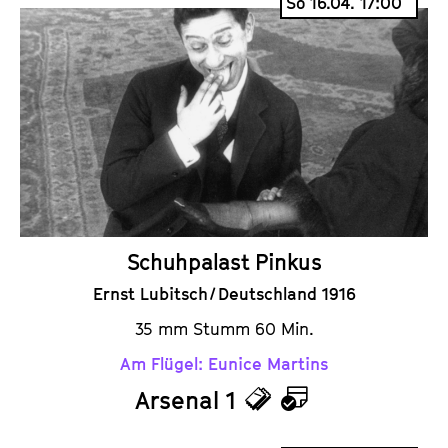
So 16.04. 17:00
c
l
k
e
e
n
t
d
s
e
r
Schuhpalast Pinkus
Ernst Lubitsch / Deutschland 1916
35 mm Stumm 60 Min.
Am Flügel: Eunice Martins
Arsenal 1
T
K