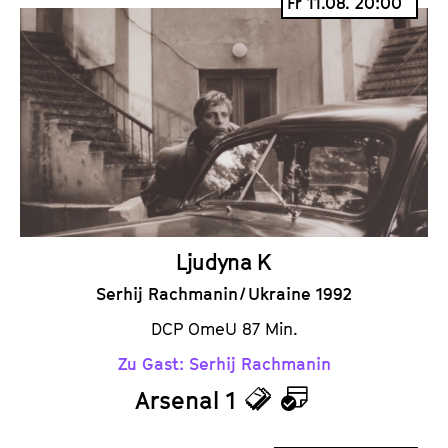
Fr 11.08. 20:00
c
l
k
e
e
n
t
d
s
e
r
Ljudyna K
Serhij Rachmanin / Ukraine 1992
DCP OmeU 87 Min.
Zu Gast: Serhij Rachmanin
Arsenal 1
T
K