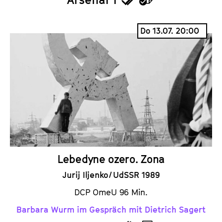
T
K
i
a
Do 13.07. 20:00
c
l
k
e
e
n
t
d
s
e
r
Lebedyne ozero. Zona
Jurij Iljenko / UdSSR 1989
DCP OmeU 96 Min.
Barbara Wurm im Gespräch mit Dietrich Sagert