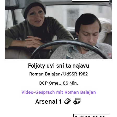
c
l
k
e
e
n
t
d
s
e
r
Poljoty uvi sni ta najavu
Roman Balajan / UdSSR 1982
DCP OmeU 86 Min.
Video-Gespräch mit Roman Balajan
Arsenal 1
T
K
i
a