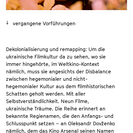
a
t
l
u
t
t
vergangene Vorführungen
s
e
p
.
r
V
i
Dekolonialisierung und remapping: Um die
.
n
ukrainische Filmkultur da zu sehen, wo sie
g
immer hingehörte, im Weltkino-Kontext
e
nämlich, muss sie angesichts der Disbalance
n
zwischen hegemonialer und nicht-
hegemonialer Kultur aus dem filmhistorischen
Schatten geholt werden. Mit aller
Selbstverständlichkeit. Neun Filme,
ukrainische Träume. Die Reihe erinnert an
bekannte Regienamen, die den Anfangs- und
Schlusspunkt setzen – an Oleksandr Dovženko
nämlich, dem das Kino Arsenal seinen Namen