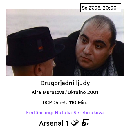
So 27.08. 20:00
Drugorjadni ljudy
Kira Muratova / Ukraine 2001
DCP OmeU 110 Min.
Einführung: Natalia Serebriakova
Arsenal 1
T
K