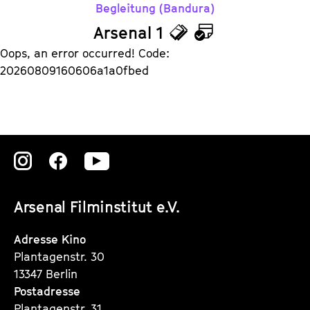
Begleitung (Bandura)
Arsenal 1
T
K
Oops, an error occurred! Code:
i
a
20260809160606a1a0fbed
c
l
k
e
e
n
Zu
Zu
Zu
t
d
s
e
unserer
unserer
unserer
Arsenal Filminstitut e.V.
r
Instagram
Instagram
Instagram
Seite
Seite
Seite
Adresse Kino
Plantagenstr. 30
13347 Berlin
Postadresse
Plantagenstr. 31