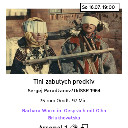
i
a
So 16.07. 19:00
c
l
k
e
e
n
t
d
s
e
r
Tini zabutych predkiv
Sergej Paradžanov / UdSSR 1964
35 mm OmdU 97 Min.
Barbara Wurm im Gespräch mit Olha
Briukhovetska
Arsenal 1