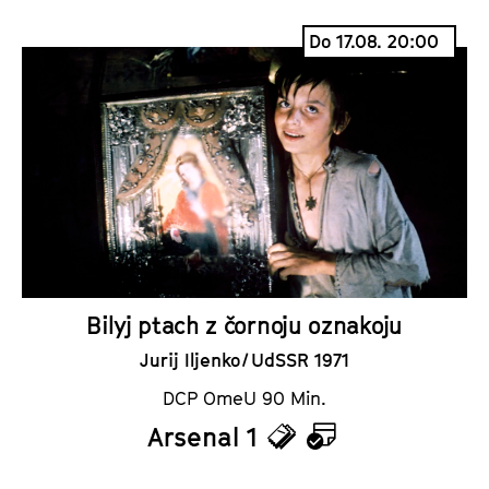
i
a
Do 17.08. 20:00
c
l
k
e
e
n
t
d
s
e
r
Bilyj ptach z čornoju oznakoju
Jurij Iljenko / UdSSR 1971
DCP OmeU 90 Min.
Arsenal 1
T
K