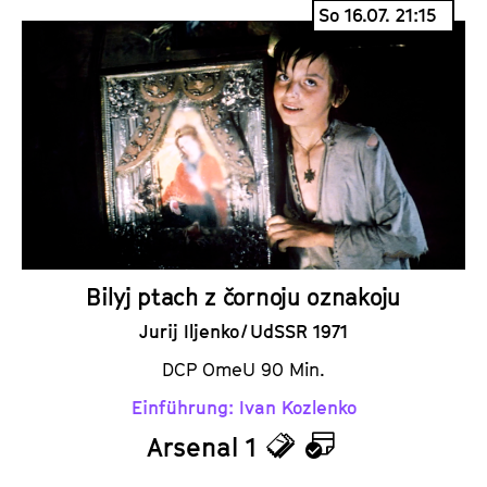
i
a
So 16.07. 21:15
c
l
k
e
e
n
t
d
s
e
r
Bilyj ptach z čornoju oznakoju
Jurij Iljenko / UdSSR 1971
DCP OmeU 90 Min.
Einführung: Ivan Kozlenko
Arsenal 1
T
K