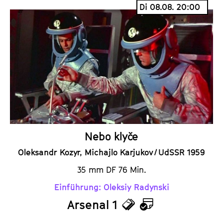
i
a
Di 08.08. 20:00
c
l
k
e
e
n
t
d
s
e
r
Nebo klyče
Oleksandr Kozyr, Michajlo Karjukov / UdSSR 1959
35 mm DF 76 Min.
Einführung: Oleksiy Radynski
Arsenal 1
T
K