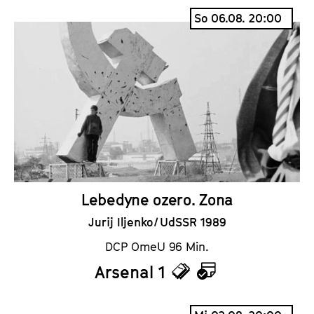
i
a
So 06.08. 20:00
c
l
k
e
e
n
t
d
s
e
r
Lebedyne ozero. Zona
Jurij Iljenko / UdSSR 1989
DCP OmeU 96 Min.
Arsenal 1
T
K
i
a