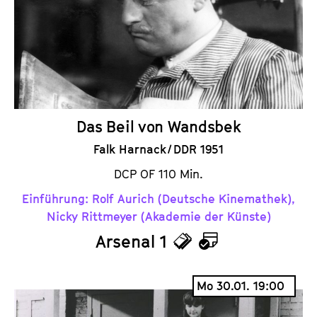
a
t
l
u
t
t
s
e
p
.
r
V
i
.
Das Beil von Wandsbek
n
Falk Harnack / DDR 1951
g
e
DCP OF 110 Min.
n
Einführung: Rolf Aurich (Deutsche Kinemathek),
Nicky Rittmeyer (Akademie der Künste)
Arsenal 1
T
K
i
a
Mo 30.01. 19:00
c
l