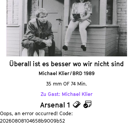
k
e
e
n
t
d
s
e
r
Überall ist es besser wo wir nicht sind
Michael Klier / BRD 1989
35 mm OF 74 Min.
Zu Gast: Michael Klier
Arsenal 1
T
K
Oops, an error occurred! Code:
i
a
20260808104658b9009b52
c
l