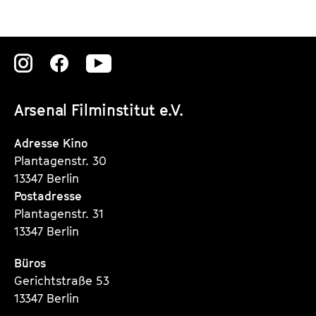
k
e
e
n
Zu
Zu
Zu
t
d
s
e
unserer
unserer
unserer
Arsenal Filminstitut e.V.
r
Instagram
Instagram
Instagram
Seite
Seite
Seite
Adresse Kino
Plantagenstr. 30
13347 Berlin
Postadresse
Plantagenstr. 31
13347 Berlin
Büros
Gerichtstraße 53
13347 Berlin