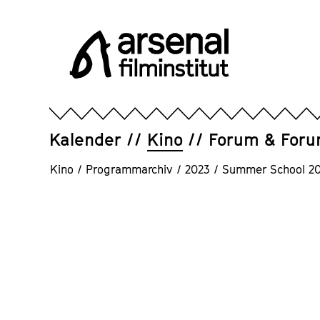
Direkt
zum
Seiteninhalt
springen
Arsenal
Filminstitut
e.V.
Kalender
Kino
Forum & For
Kino
/
Programmarchiv
/
2023
/
Summer School 2