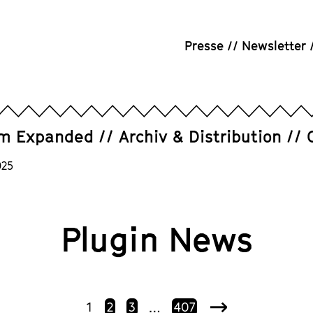
Presse
Newsletter
um Expanded
Archiv & Distribution
025
Plugin News
1
2
3
407
…