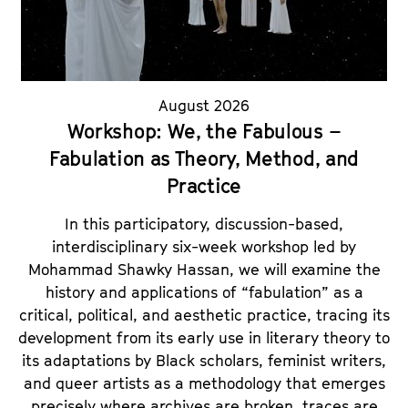
a
t
l
u
t
t
s
e
p
August 2026
.
r
Workshop: We, the Fabulous –
V
i
Fabulation as Theory, Method, and
.
n
Practice
g
e
In this participatory, discussion-based,
n
interdisciplinary six-week workshop led by
Mohammad Shawky Hassan, we will examine the
history and applications of “fabulation” as a
critical, political, and aesthetic practice, tracing its
development from its early use in literary theory to
its adaptations by Black scholars, feminist writers,
and queer artists as a methodology that emerges
precisely where archives are broken, traces are