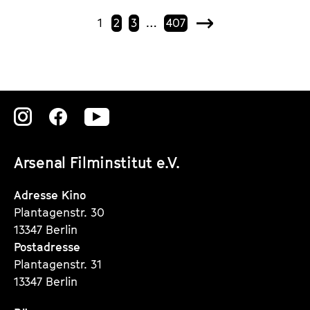
1
2
3
…
407
N
ä
c
h
s
t
Zu
Zu
Zu
e
unserer
unserer
unserer
Arsenal Filminstitut e.V.
Instagram
Instagram
Instagram
Seite
Seite
Seite
Adresse Kino
Plantagenstr. 30
13347 Berlin
Postadresse
Plantagenstr. 31
13347 Berlin