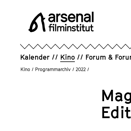
Direkt
zum
Seiteninhalt
springen
Arsenal
Filminstitut
e.V.
Kalender
Kino
Forum & For
Kino
/
Programmarchiv
/
2022
/
Magi
Edi