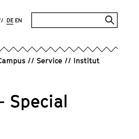
Suche
DE
EN
Suche
abschi
Campus
Service
Institut
– Special