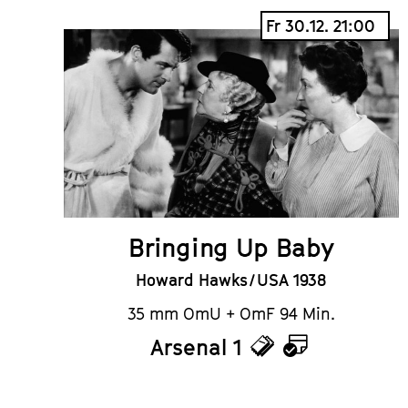
Fr 30.12. 21:00
Bringing Up Baby
Howard Hawks / USA 1938
35 mm OmU + OmF 94 Min.
Arsenal 1
Tickets
Kalender