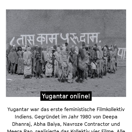
c
h
i
v
Yugantar online!
Yugantar war das erste feministische Filmkollektiv
Indiens. Gegründet im Jahr 1980 von Deepa
Dhanraj, Abha Baiya, Navroze Contractor und
Meera Rao, realisierte das Kollektiv vier Filme. Alle