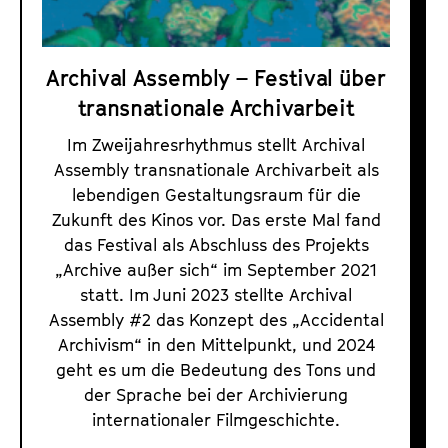
l
a
t
A
l
u
s
t
t
Archival Assembly – Festival über
s
s
e
transnationale Archivarbeit
e
p
.
m
r
Im Zweijahresrhythmus stellt Archival
V
i
b
Assembly transnationale Archivarbeit als
.
n
l
lebendigen Gestaltungsraum für die
g
y
Zukunft des Kinos vor. Das erste Mal fand
e
das Festival als Abschluss des Projekts
n
„Archive außer sich“ im September 2021
statt. Im Juni 2023 stellte Archival
Assembly #2 das Konzept des „Accidental
Archivism“ in den Mittelpunkt, und 2024
geht es um die Bedeutung des Tons und
der Sprache bei der Archivierung
internationaler Filmgeschichte.