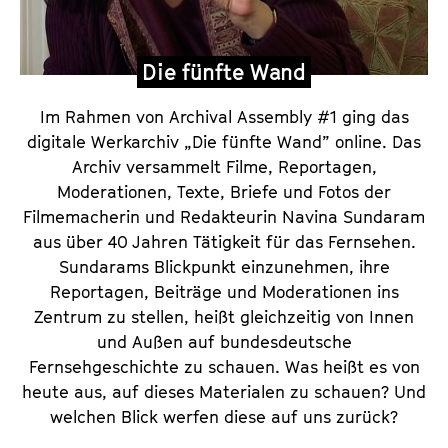
a
c
Die fünfte Wand
h
u
Im Rahmen von Archival Assembly #1 ging das
n
digitale Werkarchiv „Die fünfte Wand” online. Das
g
Archiv versammelt Filme, Reportagen,
e
Moderationen, Texte, Briefe und Fotos der
n
Filmemacherin und Redakteurin Navina Sundaram
aus über 40 Jahren Tätigkeit für das Fernsehen.
a
Sundarams Blickpunkt einzunehmen, ihre
u
Reportagen, Beiträge und Moderationen ins
s
Zentrum zu stellen, heißt gleichzeitig von Innen
d
und Außen auf bundesdeutsche
e
Fernsehgeschichte zu schauen. Was heißt es von
m
heute aus, auf dieses Materialen zu schauen? Und
A
welchen Blick werfen diese auf uns zurück?
r