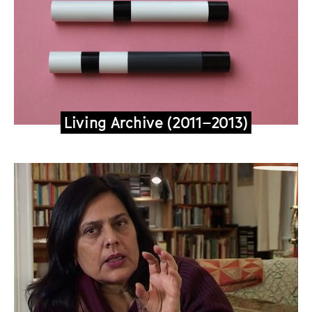
Living Archive (2011–2013)
B
e
k
a
n
n
t
m