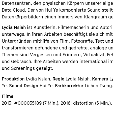
Datenzentren, den physischen Körpern unserer allg
Data Cloud. Der von Hui Ye komponierte Sound stellt
Datenkörperbildern einen immersiven Klangraum g
Lydia Nsiah
ist Künstlerin, Filmemacherin und Autori
unterwegs. In ihren Arbeiten beschäftigt sie sich m
Untergründen mithilfe von Film, Fotografie, Text und 
transformieren gefundene und gedrehte, analoge und
Themen sind Vergessen und Erinnern, Virtualität, Feh
und Gebrauch. Ihre Arbeiten werden international i
und Screenings gezeigt.
Produktion
Lydia Nsiah.
Regie
Lydia Nsiah.
Kamera
L
Ye.
Sound Design
Hui Ye.
Farbkorrektur
Lichun Tseng
Filme
2013: #000035189 (7 Min.). 2016: distortion (5 Min.). 2