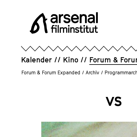
Direkt
zum
Seiteninhalt
springen
Arsenal
Filminstitut
e.V.
Kalender
Kino
Forum & For
Forum & Forum Expanded
/
Archiv
/
Programmarch
vs