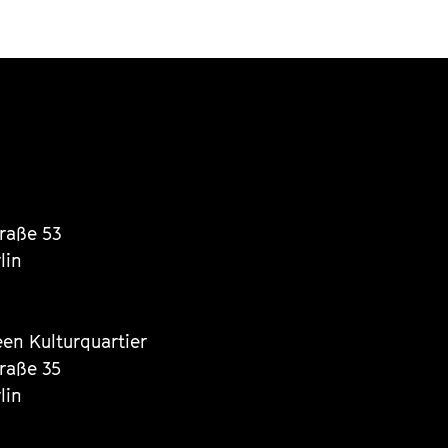
traße 53
lin
een Kulturquartier
traße 35
lin