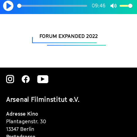
09:46
Play
Mute
FORUM EXPANDED 2022
Zu
Zu
Zu
unserer
unserer
unserer
Arsenal Filminstitut e.V.
Instagram
Instagram
Instagram
Seite
Seite
Seite
Adresse Kino
Plantagenstr. 30
13347 Berlin
Postadresse