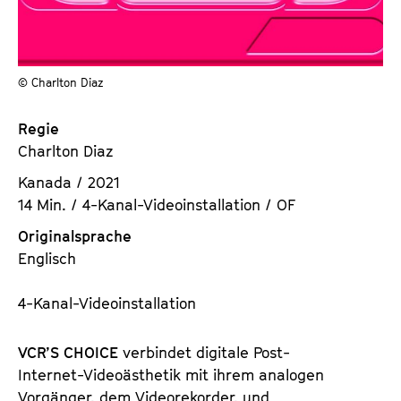
a
t
l
u
t
t
s
© Charlton Diaz
e
p
.
r
Regie
V
i
Charlton Diaz
.
n
Kanada / 2021
g
14 Min. / 4-Kanal-Videoinstallation / OF
e
n
Originalsprache
Englisch
4-Kanal-Videoinstallation
VCR’S CHOICE
verbindet digitale Post-
Internet-Videoästhetik mit ihrem analogen
Vorgänger, dem Videorekorder, und