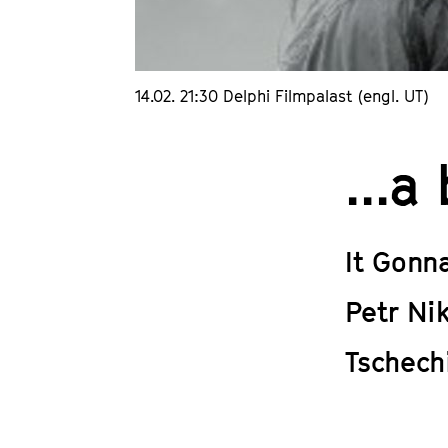
14.02. 21:30 Delphi Filmpalast (engl. UT)
...a
It Gonn
Petr Ni
Tschech