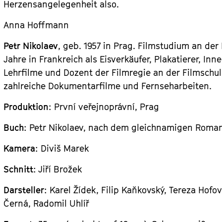
Herzensangelegenheit also.
Anna Hoffmann
Petr Nikolaev
, geb. 1957 in Prag. Filmstudium an d
Jahre in Frankreich als Eisverkäufer, Plakatierer, In
Lehrfilme und Dozent der Filmregie an der Filmschule
zahlreiche Dokumentarfilme und Fernseharbeiten.
Produktion
: První veřejnoprávní, Prag
Buch
: Petr Nikolaev, nach dem gleichnamigen Roman
Kamera
: Diviš Marek
Schnitt
: Jiří Brožek
Darsteller
: Karel Žídek, Filip Kaňkovský, Tereza Hofo
Černá, Radomil Uhlíř