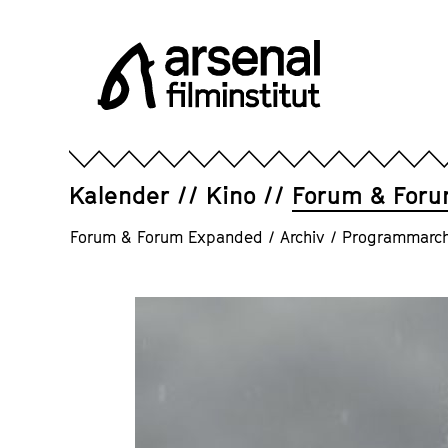
Direkt
zum
Seiteninhalt
springen
Arsenal
Filminstitut
e.V.
Kalender
Kino
Forum & For
Forum & Forum Expanded
/
Archiv
/
Programmarch