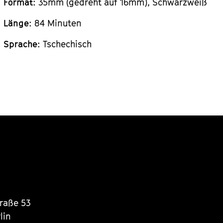
Format
: 35mm (gedreht auf 16mm), Schwarzweiß
Länge
: 84 Minuten
Sprache
: Tschechisch
traße 53
lin