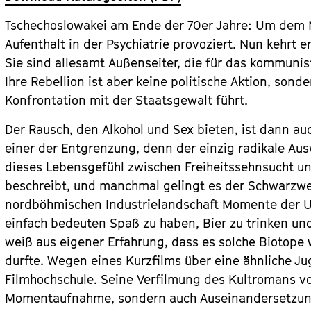
Tschechoslowakei am Ende der 70er Jahre: Um dem Mi
Aufenthalt in der Psychiatrie provoziert. Nun kehrt 
Sie sind allesamt Außenseiter, die für das kommuni
Ihre Rebellion ist aber keine politische Aktion, son
Konfrontation mit der Staatsgewalt führt.
Der Rausch, den Alkohol und Sex bieten, ist dann au
einer der Entgrenzung, denn der einzig radikale Ausw
dieses Lebensgefühl zwischen Freiheitssehnsucht un
beschreibt, und manchmal gelingt es der Schwarzwei
nordböhmischen Industrielandschaft Momente der Ut
einfach bedeuten Spaß zu haben, Bier zu trinken und
weiß aus eigener Erfahrung, dass es solche Biotope 
durfte. Wegen eines Kurzfilms über eine ähnliche Ju
Filmhochschule. Seine Verfilmung des Kultromans von
Momentaufnahme, sondern auch Auseinandersetzung 