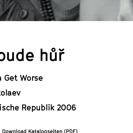
 bude hůř
a Get Worse
kolaev
ische Republik 2006
Download Katalogseiten (PDF)