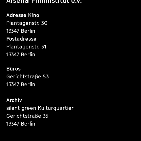
Arsenal Filminstitut e.V.
Instagram
Instagram
Instagram
Seite
Seite
Seite
Adresse Kino
Plantagenstr. 30
13347 Berlin
Postadresse
Plantagenstr. 31
13347 Berlin
Büros
Gerichtstraße 53
13347 Berlin
Archiv
silent green Kulturquartier
Gerichtstraße 35
13347 Berlin