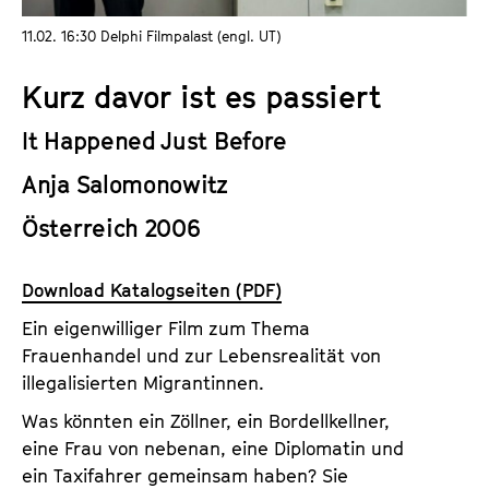
a
t
11.02. 16:30 Delphi Filmpalast (engl. UT)
l
u
t
t
Kurz davor ist es passiert
s
e
p
.
It Happened Just Before
r
V
i
Anja Salomonowitz
.
n
Österreich 2006
g
e
n
Download Katalogseiten (PDF)
Ein eigenwilliger Film zum Thema
Frauenhandel und zur Lebensrealität von
illegalisierten Migrantinnen.
Was könnten ein Zöllner, ein Bordellkellner,
eine Frau von nebenan, eine Diplomatin und
ein Taxifahrer gemeinsam haben? Sie