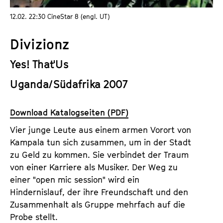
a
t
12.02. 22:30 CineStar 8 (engl. UT)
l
u
t
t
Divizionz
s
e
p
.
Yes! That'Us
r
V
i
Uganda/Südafrika 2007
.
n
g
Download Katalogseiten (PDF)
e
Vier junge Leute aus einem armen Vorort von
n
Kampala tun sich zusammen, um in der Stadt
zu Geld zu kommen. Sie verbindet der Traum
von einer Karriere als Musiker. Der Weg zu
einer "open mic session" wird ein
Hindernislauf, der ihre Freundschaft und den
Zusammenhalt als Gruppe mehrfach auf die
Probe stellt.