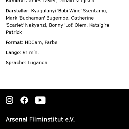
Kamera
: James Tayler, Donald Mugisha
Darsteller
: Kyagulanyi 'Bobi Wine' Ssentamu,
Mark 'Buchaman' Bugembe, Catherine
'Scarlet' Nakyanzi, Bonny 'Lot' Olem, Katsigire
Patrick
Format
: HDCam, Farbe
Länge
: 91 min.
Sprache
: Luganda
Zu
Zu
Zu
unserer
unserer
unserer
Arsenal Filminstitut e.V.
Instagram
Instagram
Instagram