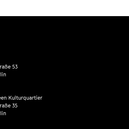
traße 53
lin
een Kulturquartier
traße 35
lin