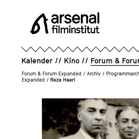
Direkt
zum
Seiteninhalt
springen
Arsenal
Filminstitut
e.V.
Kalender
Kino
Forum & For
Forum & Forum Expanded
/
Archiv
/
Programmarch
Expanded
/
Reza Haeri