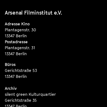
unserer
unserer
unserer
Arsenal Filminstitut e.V.
Instagram
Instagram
Instagram
Seite
Seite
Seite
Adresse Kino
Plantagenstr. 30
13347 Berlin
Postadresse
Plantagenstr. 31
13347 Berlin
Büros
Gerichtstraße 53
13347 Berlin
Archiv
silent green Kulturquartier
Gerichtstraße 35
13347 Berlin