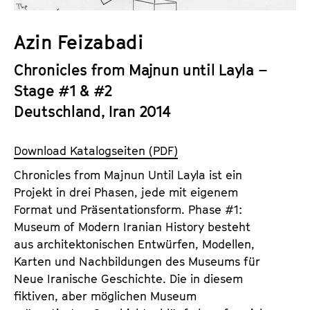
a
t
l
u
Azin Feizabadi
t
t
s
Chronicles from Majnun until Layla –
e
p
.
Stage #1 & #2
r
V
Deutschland, Iran 2014
i
.
n
g
Download Katalogseiten (PDF)
e
Chronicles from Majnun Until Layla ist ein
n
Projekt in drei Phasen, jede mit eigenem
Format und Präsentationsform. Phase #1:
Museum of Modern Iranian History besteht
aus architektonischen Entwürfen, Modellen,
Karten und Nachbildungen des Museums für
Neue Iranische Geschichte. Die in diesem
fiktiven, aber möglichen Museum