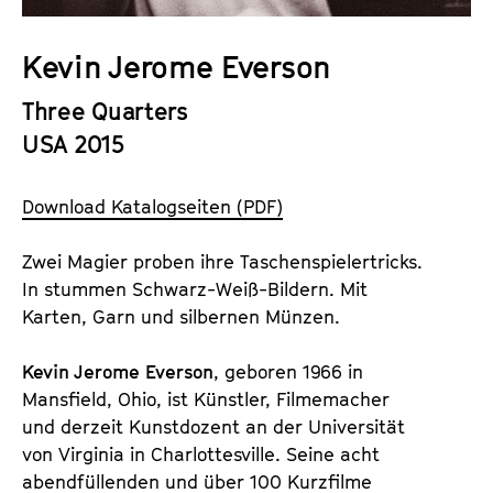
a
t
l
u
Kevin Jerome Everson
t
t
s
Three Quarters
e
p
.
USA 2015
r
V
i
.
Download Katalogseiten (PDF)
n
g
Zwei Magier proben ihre Taschenspielertricks.
e
In stummen Schwarz-Weiß-Bildern. Mit
n
Karten, Garn und silbernen Münzen.
Kevin Jerome Everson
, geboren 1966 in
Mansfield, Ohio, ist Künstler, Filmemacher
und derzeit Kunstdozent an der Universität
von Virginia in Charlottesville. Seine acht
abendfüllenden und über 100 Kurzfilme