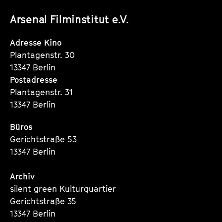
unserer
unserer
unserer
Arsenal Filminstitut e.V.
Instagram
Instagram
Instagram
Seite
Seite
Seite
Adresse Kino
Plantagenstr. 30
13347 Berlin
Postadresse
Plantagenstr. 31
13347 Berlin
Büros
Gerichtstraße 53
13347 Berlin
Archiv
silent green Kulturquartier
Gerichtstraße 35
13347 Berlin