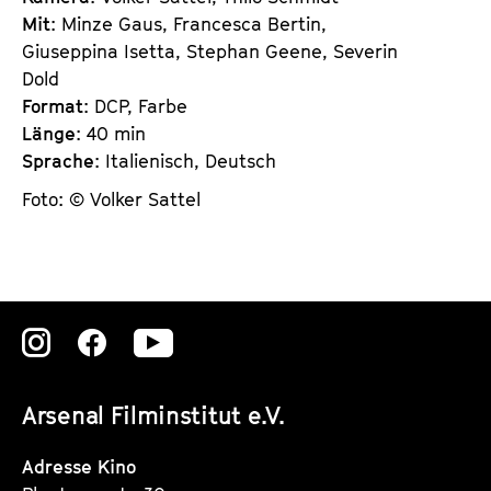
Mit
: Minze Gaus, Francesca Bertin,
Giuseppina Isetta, Stephan Geene, Severin
Dold
Format
: DCP, Farbe
Länge
: 40 min
Sprache
: Italienisch, Deutsch
Foto: © Volker Sattel
Zu
Zu
Zu
unserer
unserer
unserer
Arsenal Filminstitut e.V.
Instagram
Instagram
Instagram
Seite
Seite
Seite
Adresse Kino