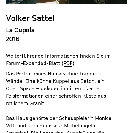
a
t
l
u
Volker Sattel
t
t
s
La Cupola
e
p
.
2016
r
V
i
.
Weiterführende Informationen finden Sie im
n
Forum-Expanded-Blatt (
PDF
).
g
e
Das Porträt eines Hauses ohne tragende
n
Wände. Eine kühne Kuppel aus Beton, ein
Open Space – gelegen inmitten bizarrer
Felsformationen einer schroffen Küste aus
rötlichem Granit.
Das Haus gehörte der Schauspielerin Monica
Vitti und dem Regisseur Michelangelo
Antonioni. Die Leere der „Cupola“ und die