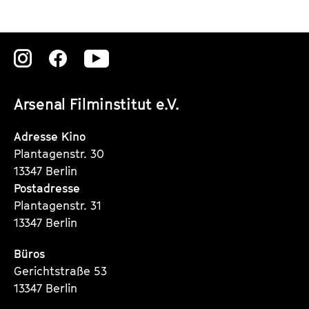
Zu
Zu
Zu
unserer
unserer
unserer
Arsenal Filminstitut e.V.
Instagram
Instagram
Instagram
Seite
Seite
Seite
Adresse Kino
Plantagenstr. 30
13347 Berlin
Postadresse
Plantagenstr. 31
13347 Berlin
Büros
Gerichtstraße 53
13347 Berlin