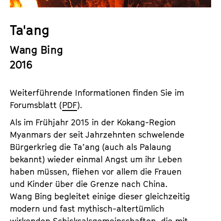
a
t
l
u
Ta'ang
t
t
s
Wang Bing
e
p
.
2016
r
V
i
.
Weiterführende Informationen finden Sie im
n
Forumsblatt (
PDF
).
g
e
Als im Frühjahr 2015 in der Kokang-Region
n
Myanmars der seit Jahrzehnten schwelende
Bürgerkrieg die Ta’ang (auch als Palaung
bekannt) wieder einmal Angst um ihr Leben
haben müssen, fliehen vor allem die Frauen
und Kinder über die Grenze nach China.
Wang Bing begleitet einige dieser gleichzeitig
modern und fast mythisch-altertümlich
wirkenden Schicksalsgemeinschaften, die mit