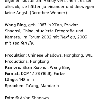
eigenen Mutter am Handy versichern, es sei
alles ok, sie hätten ja einander und deswegen
keine Angst. (Dorothee Wenner)
Wang Bing
, geb. 1967 in Xi’an, Provinz
Shaanxi, China, studierte Fotografie und
Kamera. Im Forum 2002 mit
Tiexi qu
, 2003
mit
Yan fen jie
.
Produktion
: Chinese Shadows, Hongkong, WIL
Productions, Hongkong
Kamera
: Shan Xiaohui, Wang Bing
Format
: DCP 1:1.78 (16:9), Farbe
Länge
: 148 min
Sprachen
: Ta'ang, Mandarin
Foto: © Asian Shadows