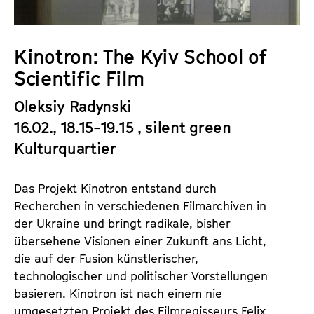
a
t
l
u
t
t
Kinotron: The Kyiv School of
s
e
Scientific Film
p
.
r
V
Oleksiy Radynski
i
.
16.02., 18.15-19.15 , silent green
n
Kulturquartier
g
e
n
Das Projekt Kinotron entstand durch
Recherchen in verschiedenen Filmarchiven in
der Ukraine und bringt radikale, bisher
übersehene Visionen einer Zukunft ans Licht,
die auf der Fusion künstlerischer,
technologischer und politischer Vorstellungen
basieren. Kinotron ist nach einem nie
umgesetzten Projekt des Filmregisseurs Felix