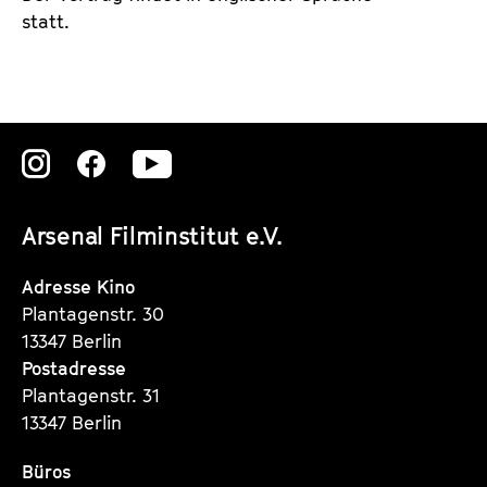
statt.
Zu
Zu
Zu
unserer
unserer
unserer
Arsenal Filminstitut e.V.
Instagram
Instagram
Instagram
Seite
Seite
Seite
Adresse Kino
Plantagenstr. 30
13347 Berlin
Postadresse
Plantagenstr. 31
13347 Berlin
Büros