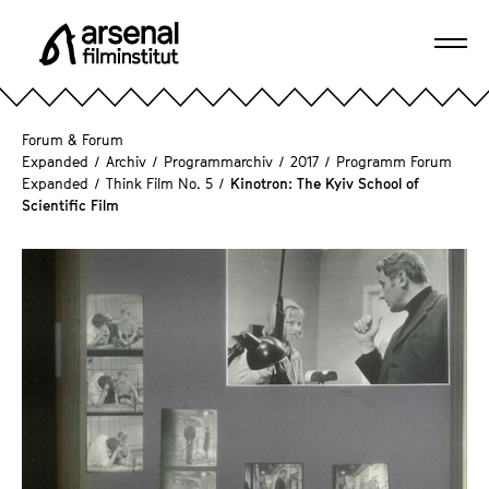
D
i
Navi
r
A
öffn
e
r
k
s
Forum & Forum
t
e
Expanded
/
Archiv
/
Programmarchiv
/
2017
/
Programm Forum
z
Expanded
/
Think Film No. 5
/
Kinotron: The Kyiv School of
n
u
Scientific Film
a
m
l
S
F
e
i
i
l
t
m
e
i
n
n
i
s
n
t
h
i