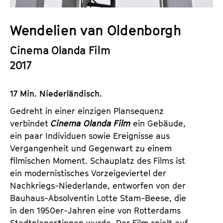
a
t
l
u
Wendelien van Oldenborgh
t
t
s
Cinema Olanda Film
e
p
.
2017
r
V
i
.
17 Min. Niederländisch.
n
g
Gedreht in einer einzigen Plansequenz
e
verbindet
Cinema Olanda Film
ein Gebäude,
n
ein paar Individuen sowie Ereignisse aus
Vergangenheit und Gegenwart zu einem
filmischen Moment. Schauplatz des Films ist
ein modernistisches Vorzeigeviertel der
Nachkriegs-Niederlande, entworfen von der
Bauhaus-Absolventin Lotte Stam-Beese, die
in den 1950er-Jahren eine von Rotterdams
Stadtplaner*innen wurde. Der Film spielt auf