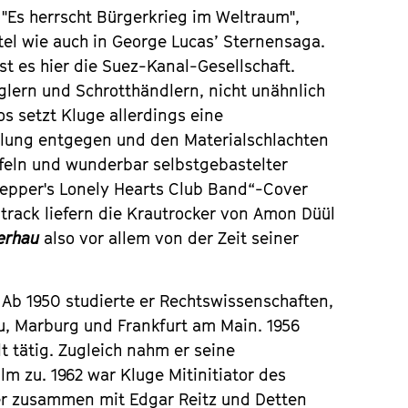
 "Es herrscht Bürgerkrieg im Weltraum",
itel wie auch in George Lucas’ Sternensaga.
st es hier die Suez-Kanal-Gesellschaft.
ern und Schrotthändlern, nicht unähnlich
s setzt Kluge allerdings eine
hlung entgegen und den Materialschlachten
afeln und wunderbar selbstgebastelter
Pepper's Lonely Hearts Club Band“-Cover
track liefern die Krautrocker von Amon Düül
erhau
also vor allem von der Zeit seiner
 Ab 1950 studierte er Rechtswissenschaften,
u, Marburg und Frankfurt am Main. 1956
t tätig. Zugleich nahm er seine
lm zu. 1962 war Kluge Mitinitiator des
er zusammen mit Edgar Reitz und Detten