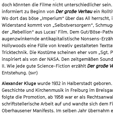
doch könnten die Filme nicht unterschiedlicher sein.
informiert zu Beginn von
Der große Verhau
ein Rollt
Wo dort das böse „Imperium“ über das All herrscht, i
Widerstand kommt von „Selbstversorgern“, Schmuggl
der „Rebellion“ aus Lucas’ Film. Dem Gut/Böse-Patho
augenzwinkernde antikapitalistische Nonsens-Erzä
Hollywoods eine Fülle von kreativ gestalteten Textt
Tricktechnik. Die Kostüme scheinen eher vom „Sgt. 
inspiriert als von der NASA. Den zeitgemäßen Sound
II. Wie jede gute Science-Fiction erzählt
Der große V
Entstehung. (svr)
Alexander Kluge
wurde 1932 in Halberstadt geboren.
Geschichte und Kirchenmusik in Freiburg im Breisga
folgte die Promotion, ab 1958 war er als Rechtsanwal
schriftstellerische Arbeit auf und wandte sich dem Fi
Oberhausener Manifests. Im selben Jahr übernahm 