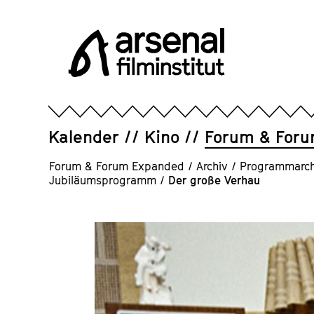
Direkt
zum
Seiteninhalt
springen
Arsenal
Filminstitut
e.V.
Kalender
Kino
Forum & For
Forum & Forum Expanded
/
Archiv
/
Programmarch
Jubiläumsprogramm
/
Der große Verhau