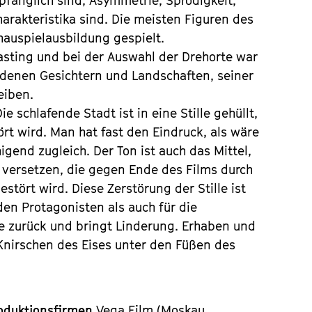
fänglich sind, Asymmetrie, Sprödigkeit,
arakteristika sind. Die meisten Figuren des
auspielausbildung gespielt.
Casting und bei der Auswahl der Drehorte war
iedenen Gesichtern und Landschaften, seiner
eiben.
 schlafende Stadt ist in eine Stille gehüllt,
rt wird. Man hat fast den Eindruck, als wäre
gend zugleich. Der Ton ist auch das Mittel,
 versetzen, die gegen Ende des Films durch
stört wird. Diese Zerstörung der Stille ist
en Protagonisten als auch für die
lle zurück und bringt Linderung. Erhaben und
 Knirschen des Eises unter den Füßen des
oduktionsfirmen
Vega Film (Moskau,