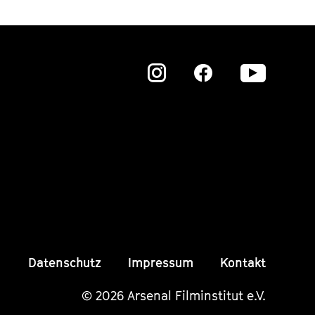
Zu
Zu
Zu
unserer
unserer
unser
Instagram
Instagram
Insta
Seite
Seite
Seite
Datenschutz
Impressum
Kontakt
© 2026 Arsenal Filminstitut e.V.