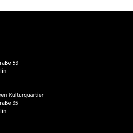
traße 53
lin
een Kulturquartier
traße 35
lin