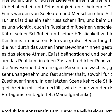
Menschen, die für existenzielle Wahrnehmungen emp
Unbeholfenheit und Feinsinnigkeit entscheidende Ch
Films werden von Seeleuten und Menschen ohne Sch
Für uns ist dies ein sehr russischer Film, und beim 
es uns wichtig, auch in Russland mit seinen versch
Kälte, seiner Schönheit und seiner Hässlichkeit zu bl
Der Ton ist in unserem Film von großer Bedeutung. Die
die nur durch das Atmen ihrer Bewohner*innen gestö
es das eigene Atmen. Es ist beängstigend und beruhi
um das Publikum in einen Zustand tödlicher Ruhe zu
die Anwesenheit der einzigen Person, die wach ist, ge
sehr unangenehm und fast schmerzhaft, sowohl für d
Zuschauer*innen. In der letzten Szene kehrt die Sti
gleichzeitig mit Leben erfüllt, wird sie nur von dem
Protagonisten begleitet. (Maria Ignatenko)
Produktion
Konstantin Fam, Katerina Mikhaylova.
Pr