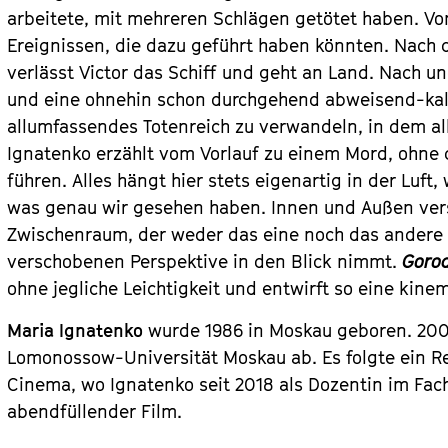
arbeitete, mit mehreren Schlägen getötet haben. Vo
Ereignissen, die dazu geführt haben könnten. Nach 
verlässt Victor das Schiff und geht an Land. Nach 
und eine ohnehin schon durchgehend abweisend-kalt
allumfassendes Totenreich zu verwandeln, in dem all
Ignatenko erzählt vom Vorlauf zu einem Mord, ohne d
führen. Alles hängt hier stets eigenartig in der Luft,
was genau wir gesehen haben. Innen und Außen ve
Zwischenraum, der weder das eine noch das andere i
verschobenen Perspektive in den Blick nimmt.
Gorod
ohne jegliche Leichtigkeit und entwirft so eine kine
Maria Ignatenko
wurde 1986 in Moskau geboren. 2008
Lomonossow-Universität Moskau ab. Es folgte ein 
Cinema, wo Ignatenko seit 2018 als Dozentin im Fach
abendfüllender Film.