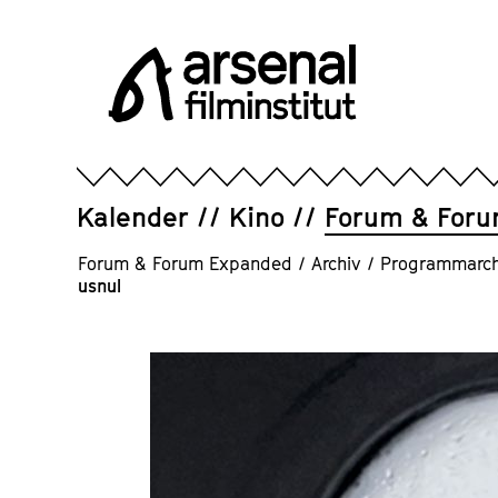
Direkt
zum
Seiteninhalt
springen
Arsenal
Filminstitut
e.V.
Kalender
Kino
Forum & For
Forum & Forum Expanded
/
Archiv
/
Programmarch
usnul