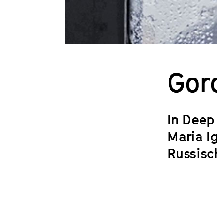
Gor
In Deep
Maria I
Russisc