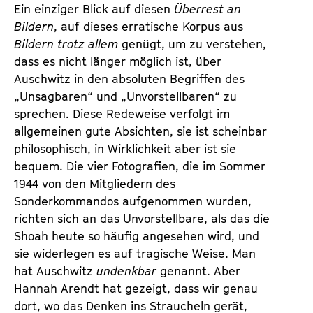
a
Ein einziger Blick auf diesen
Überrest an
t
l
Bildern
, auf dieses erratische Korpus aus
u
t
Bildern trotz allem
genügt, um zu verstehen,
t
s
dass es nicht länger möglich ist, über
e
p
Auschwitz in den absoluten Begriffen des
.
r
„Unsagbaren“ und „Unvorstellbaren“ zu
V
i
sprechen. Diese Redeweise verfolgt im
.
n
allgemeinen gute Absichten, sie ist scheinbar
g
philosophisch, in Wirklichkeit aber ist sie
e
bequem. Die vier Fotografien, die im Sommer
n
1944 von den Mitgliedern des
Sonderkommandos aufgenommen wurden,
richten sich an das Unvorstellbare, als das die
Shoah heute so häufig angesehen wird, und
sie widerlegen es auf tragische Weise. Man
hat Auschwitz
undenkbar
genannt. Aber
Hannah Arendt hat gezeigt, dass wir genau
dort, wo das Denken ins Straucheln gerät,