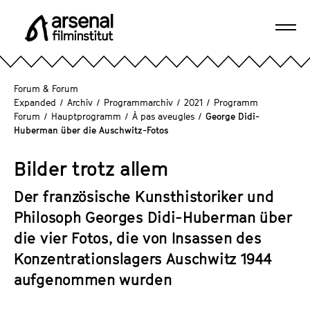
D
i
Navi
r
A
öffn
e
r
k
s
Forum & Forum
t
e
Expanded
/
Archiv
/
Programmarchiv
/
2021
/
Programm
z
Forum
/
Hauptprogramm
/
À pas aveugles
/
George Didi-
n
u
Huberman über die Auschwitz-Fotos
a
m
l
S
Bilder trotz allem
F
e
i
Der französische Kunsthistoriker und
i
l
t
Philosoph Georges Didi-Huberman über
m
e
die vier Fotos, die von Insassen des
i
n
n
Konzentrationslagers Auschwitz 1944
i
s
aufgenommen wurden
n
t
h
i