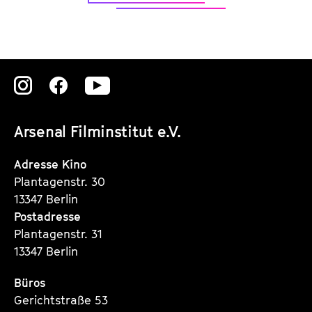
Zu
Zu
Zu
unserer
unserer
unserer
Arsenal Filminstitut e.V.
Instagram
Instagram
Instagram
Seite
Seite
Seite
Adresse Kino
Plantagenstr. 30
13347 Berlin
Postadresse
Plantagenstr. 31
13347 Berlin
Büros
Gerichtstraße 53