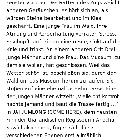
Fenster vorüber. Das Rattern des Zugs weicht
a
t
anderen Geräuschen, es hört sich an, als
l
u
würden Steine bearbeitet und im Kies
t
t
gescharrt. Eine junge Frau im Wald. Ihre
s
e
Atmung und Körperhaltung verraten Stress.
p
.
Erschöpft läuft sie zu einem See, sinkt auf die
r
V
Knie und trinkt. An einem anderen Ort: Drei
i
.
junge Männer und eine Frau. Das Museum, zu
n
dem sie wollen, hat geschlossen. Weil das
g
Wetter schön ist, beschließen sie, durch den
e
Wald um das Museum herum zu laufen. Sie
n
stoßen auf eine ehemalige Bahntrasse. Einer
der jungen Männer witzelt: „Vielleicht kommt
nachts jemand und baut die Trasse fertig …“
In
JAI JUMLONG
(COME HERE), dem neusten
Film der thailändischen Regisseurin Anocha
Suwichakornpong, fügen sich diese
verschiedenen Ebenen erst allmählich