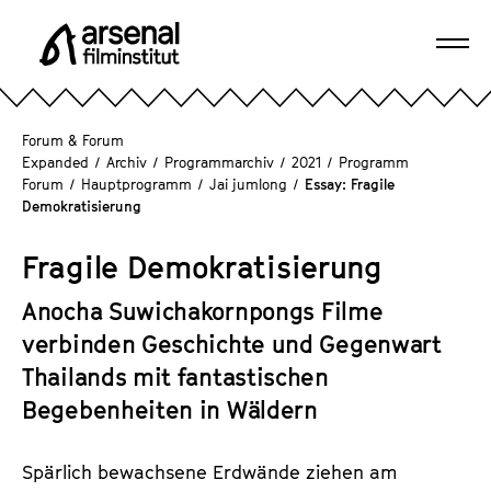
D
i
Navi
r
A
öffn
e
r
k
s
Forum & Forum
t
e
Expanded
/
Archiv
/
Programmarchiv
/
2021
/
Programm
z
Forum
/
Hauptprogramm
/
Jai jumlong
/
Essay: Fragile
n
u
Demokratisierung
a
m
l
S
Fragile Demokratisierung
F
e
i
Anocha Suwichakornpongs Filme
i
l
t
verbinden Geschichte und Gegenwart
m
e
Thailands mit fantastischen
i
n
n
Begebenheiten in Wäldern
i
s
n
t
Spärlich bewachsene Erdwände ziehen am
h
i