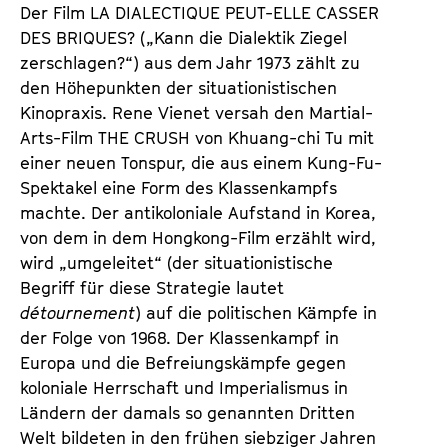
a
Der Film LA DIALECTIQUE PEUT-ELLE CASSER
t
l
DES BRIQUES? („Kann die Dialektik Ziegel
u
t
zerschlagen?“) aus dem Jahr 1973 zählt zu
t
s
den Höhepunkten der situationistischen
e
p
Kinopraxis. Rene Vienet versah den Martial-
.
r
Arts-Film THE CRUSH von Khuang-chi Tu mit
V
i
einer neuen Tonspur, die aus einem Kung-Fu-
.
n
Spektakel eine Form des Klassenkampfs
g
machte. Der antikoloniale Aufstand in Korea,
e
von dem in dem Hongkong-Film erzählt wird,
n
wird „umgeleitet“ (der situationistische
Begriff für diese Strategie lautet
détournement
) auf die politischen Kämpfe in
der Folge von 1968. Der Klassenkampf in
Europa und die Befreiungskämpfe gegen
koloniale Herrschaft und Imperialismus in
Ländern der damals so genannten Dritten
Welt bildeten in den frühen siebziger Jahren