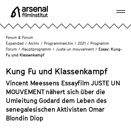
D
i
Navi
r
A
öffn
e
r
k
s
Forum & Forum
t
e
Expanded
/
Archiv
/
Programmarchiv
/
2021
/
Programm
z
Forum
/
Hauptprogramm
/
Juste un mouvement
/
Essay: Kung-
n
u
Fu und Klassenkampf
a
m
l
S
Kung Fu und Klassenkampf
F
e
i
Vincent Meessens Essayfilm JUSTE UN
i
l
t
MOUVEMENT nähert sich über die
m
e
Umleitung Godard dem Leben des
i
n
n
senegalesischen Aktivisten Omar
i
s
Blondin Diop
n
t
h
i