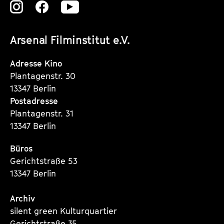
Zu
Zu
Zu
unserer
unserer
unserer
Arsenal Filminstitut e.V.
Instagram
Instagram
Instagram
Seite
Seite
Seite
Adresse Kino
Plantagenstr. 30
13347 Berlin
Postadresse
Plantagenstr. 31
13347 Berlin
Büros
Gerichtstraße 53
13347 Berlin
Archiv
silent green Kulturquartier
Gerichtstraße 35