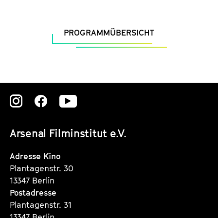
PROGRAMMÜBERSICHT
Zu
Zu
Zu
unserer
unserer
unserer
Arsenal Filminstitut e.V.
Instagram
Instagram
Instagram
Seite
Seite
Seite
Adresse Kino
Plantagenstr. 30
13347 Berlin
Postadresse
Plantagenstr. 31
13347 Berlin