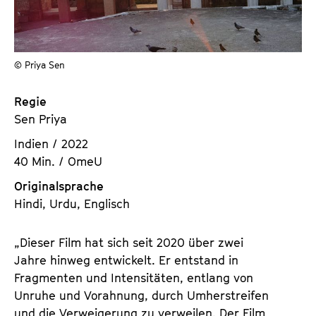
a
t
l
u
t
t
s
© Priya Sen
e
p
.
r
Regie
V
i
Sen Priya
.
n
Indien / 2022
g
40 Min. / OmeU
e
n
Originalsprache
Hindi, Urdu, Englisch
„Dieser Film hat sich seit 2020 über zwei
Jahre hinweg entwickelt. Er entstand in
Fragmenten und Intensitäten, entlang von
Unruhe und Vorahnung, durch Umherstreifen
und die Verweigerung zu verweilen. Der Film