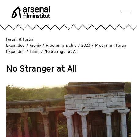
D
i
Navi
r
A
öffn
e
r
k
s
Forum & Forum
t
e
Expanded
/
Archiv
/
Programmarchiv
/
2023
/
Programm Forum
z
Expanded
/
Filme
/
No Stranger at All
n
u
a
m
No Stranger at All
l
S
F
e
i
i
l
t
m
e
i
n
n
i
s
n
t
h
i