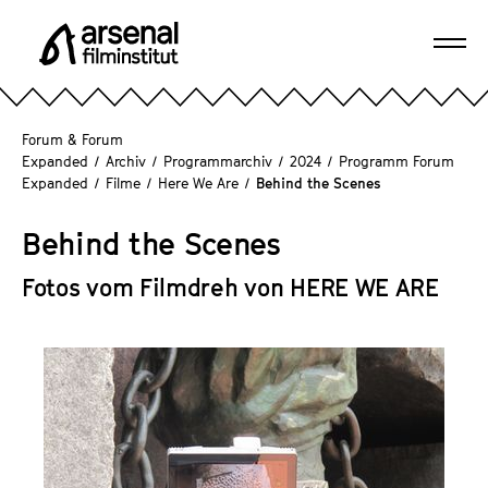
D
i
Navi
r
A
öffn
e
r
k
s
Forum & Forum
t
e
Expanded
/
Archiv
/
Programmarchiv
/
2024
/
Programm Forum
z
Expanded
/
Filme
/
Here We Are
/
Behind the Scenes
n
u
a
m
Behind the Scenes
l
S
F
e
Fotos vom Filmdreh von
HERE WE ARE
i
i
l
t
m
e
i
n
n
i
s
n
t
h
i