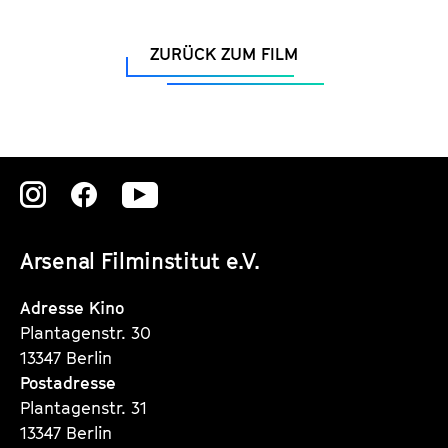
ZURÜCK ZUM FILM
Zu
Zu
Zu
unserer
unserer
unserer
Arsenal Filminstitut e.V.
Instagram
Instagram
Instagram
Seite
Seite
Seite
Adresse Kino
Plantagenstr. 30
13347 Berlin
Postadresse
Plantagenstr. 31
13347 Berlin