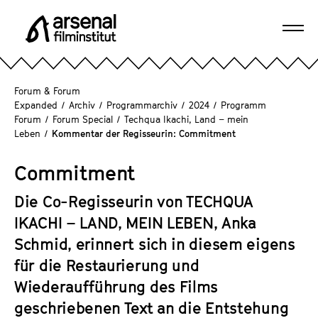
D
i
Navi
r
A
öffn
e
r
k
s
Forum & Forum
t
e
Expanded
/
Archiv
/
Programmarchiv
/
2024
/
Programm
z
Forum
/
Forum Special
/
Techqua Ikachi, Land – mein
n
u
Leben
/
Kommentar der Regisseurin: Commitment
a
m
l
S
Commitment
F
e
i
Die Co-Regisseurin von
TECHQUA
i
l
t
IKACHI – LAND, MEIN LEBEN
, Anka
m
e
Schmid, erinnert sich in diesem eigens
i
n
n
für die Restaurierung und
i
s
Wiederaufführung des Films
n
t
geschriebenen Text an die Entstehung
h
i