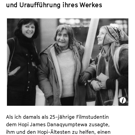
a
und Uraufführung ihres Werkes
t
l
u
t
t
s
e
p
.
r
V
i
.
n
g
e
n
Als ich damals als 25-jährige Filmstudentin
dem Hopi James Danaqyumptewa zusagte,
ihm und den Hopi-Ältesten zu helfen, einen