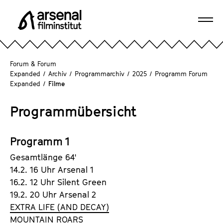
D
i
Navi
r
A
öffn
e
r
k
s
Forum & Forum
t
e
Expanded
/
Archiv
/
Programmarchiv
/
2025
/
Programm Forum
z
Expanded
/
Filme
n
u
a
m
Programmübersicht
l
S
F
e
i
Programm 1
i
l
t
Gesamtlänge 64'
m
e
14.2. 16 Uhr Arsenal 1
i
n
16.2. 12 Uhr Silent Green
n
i
19.2. 20 Uhr Arsenal 2
s
n
EXTRA LIFE (AND DECAY)
t
h
MOUNTAIN ROARS
i