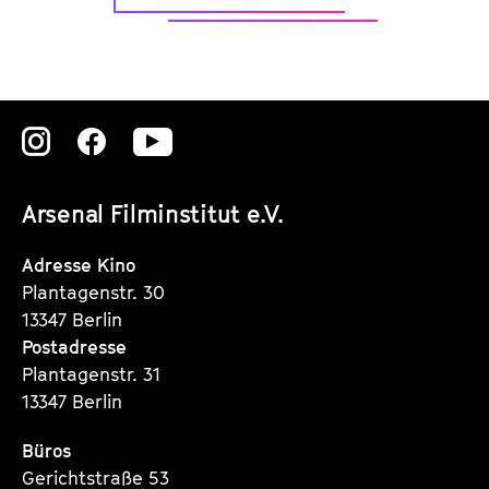
Zu
Zu
Zu
unserer
unserer
unserer
Arsenal Filminstitut e.V.
Instagram
Instagram
Instagram
Seite
Seite
Seite
Adresse Kino
Plantagenstr. 30
13347 Berlin
Postadresse
Plantagenstr. 31
13347 Berlin
Büros
Gerichtstraße 53