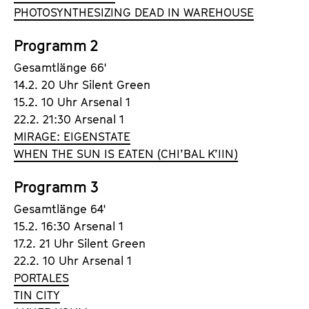
a
PHOTOSYNTHESIZING DEAD IN WAREHOUSE
t
l
u
t
Programm 2
t
s
e
Gesamtlänge 66'
p
.
14.2. 20 Uhr Silent Green
r
V
15.2. 10 Uhr Arsenal 1
i
.
22.2. 21:30 Arsenal 1
n
MIRAGE: EIGENSTATE
g
WHEN THE SUN IS EATEN (CHI’BAL K’IIN)
e
n
Programm 3
Gesamtlänge 64'
15.2. 16:30 Arsenal 1
17.2. 21 Uhr Silent Green
22.2. 10 Uhr Arsenal 1
PORTALES
TIN CITY