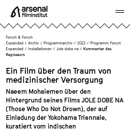
D
i
Navi
r
A
öffn
e
r
k
s
Forum & Forum
t
e
Expanded
/
Archiv
/
Programmarchiv
/
2022
/
Programm Forum
z
Expanded
/
Installationen
/
Jole dobe na
/
Kommentar des
n
u
Regisseurs
a
m
l
S
Ein Film über den Traum von
F
e
medizinischer Versorgung
i
i
l
t
Naeem Mohaiemen über den
m
e
Hintergrund seines Films
JOLE DOBE NA
i
n
n
(Those Who Do Not Drown), der auf
i
s
Einladung der Yokohama Triennale,
n
t
kuratiert vom indischen
h
i