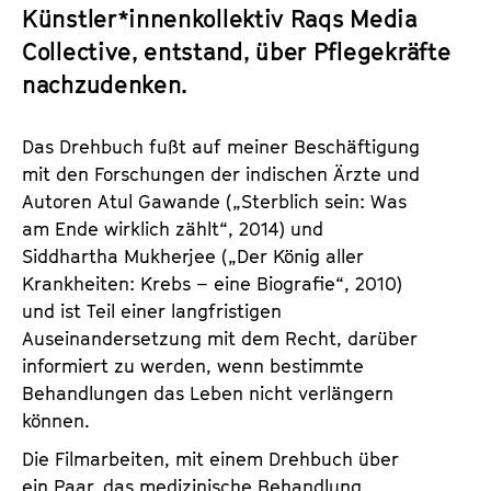
a
Künstler*innenkollektiv Raqs Media
t
l
Collective, entstand, über Pflegekräfte
u
t
t
nachzudenken.
s
e
p
.
Das Drehbuch fußt auf meiner Beschäftigung
r
V
mit den Forschungen der indischen Ärzte und
i
.
Autoren Atul Gawande („Sterblich sein: Was
n
am Ende wirklich zählt“, 2014) und
g
Siddhartha Mukherjee („Der König aller
e
Krankheiten: Krebs – eine Biografie“, 2010)
n
und ist Teil einer langfristigen
Auseinandersetzung mit dem Recht, darüber
informiert zu werden, wenn bestimmte
Behandlungen das Leben nicht verlängern
können.
Die Filmarbeiten, mit einem Drehbuch über
ein Paar, das medizinische Behandlung