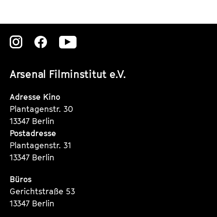
Zu
Zu
Zu
unserer
unserer
unserer
Arsenal Filminstitut e.V.
Instagram
Instagram
Instagram
Seite
Seite
Seite
Adresse Kino
Plantagenstr. 30
13347 Berlin
Postadresse
Plantagenstr. 31
13347 Berlin
Büros
Gerichtstraße 53
13347 Berlin