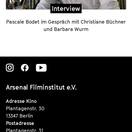
r
Interview
i
n
Pascale Bodet im Gespräch mit Christiane Büchner
und Barbara Wurm
Zu
Zu
Zu
unserer
unserer
unserer
Arsenal Filminstitut e.V.
Instagram
Instagram
Instagram
Seite
Seite
Seite
Adresse Kino
Plantagenstr. 30
13347 Berlin
Postadresse
Plantagenstr. 31