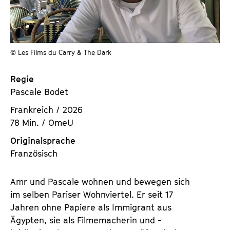
a
t
l
u
t
t
s
e
© Les Films du Carry & The Dark
p
.
r
V
Regie
i
.
Pascale Bodet
n
g
Frankreich / 2026
e
78 Min. / OmeU
n
Originalsprache
Französisch
Amr und Pascale wohnen und bewegen sich
im selben Pariser Wohnviertel. Er seit 17
Jahren ohne Papiere als Immigrant aus
Ägypten, sie als Filmemacherin und -