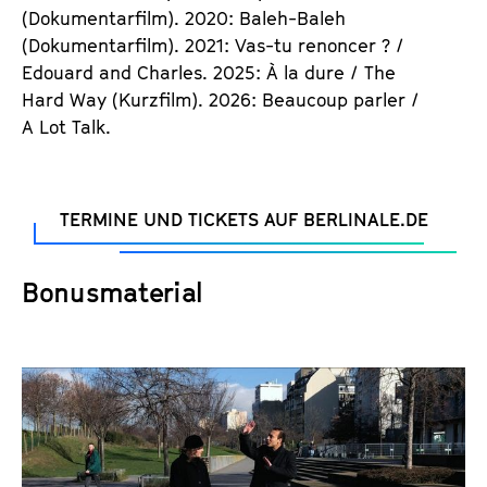
(Dokumentarfilm). 2020: Baleh-Baleh
(Dokumentarfilm). 2021: Vas-tu renoncer ? /
Edouard and Charles. 2025: À la dure / The
Hard Way (Kurzfilm). 2026: Beaucoup parler /
A Lot Talk.
TERMINE UND TICKETS AUF BERLINALE.DE
Bonusmaterial
K
o
m
m