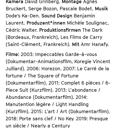
Kamera
David Grinberg.
Montage
Agnès
Bruckert, Serge Bozon, Pascale Bodet.
Musik
Dode's Ka-Den.
Sound Design
Benjamin
Laurent.
Produzent*innen
Michèle Soulignac,
Cédric Walter.
Produktionsfirmen
The Dark
(Bordeaux, Frankreich), Les Films de Carry
(Saint-Clément, Frankreich).
Mit
Amr Hanafy.
Filme:
2003: Impeccables Garde-à-vous
(Dokumentar-Animationsfilm, Koregie Vincent
Julliard). 2006: Horezon. 2007: Le Carré de la
fortune / The Square of Fortune
(Dokumentarfilm). 2011: Complet 6 pièces / 6-
Piece Suit (Kurzfilm). 2013: L’abondance /
Abundance (Dokumentarfilm). 2014:
Manutention légère / Light Handling
(Kurzfilm). 2015: L’art / Art (Dokumentarfilm).
2018: Porte sans clef / No Key. 2019: Presque
un siècle / Nearly a Century