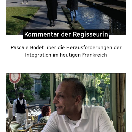
e
n
t
a
Kommentar der Regisseurin
r
d
Pascale Bodet über die Herausforderungen der
e
Integration im heutigen Frankreich
r
R
e
g
i
s
s
e
u