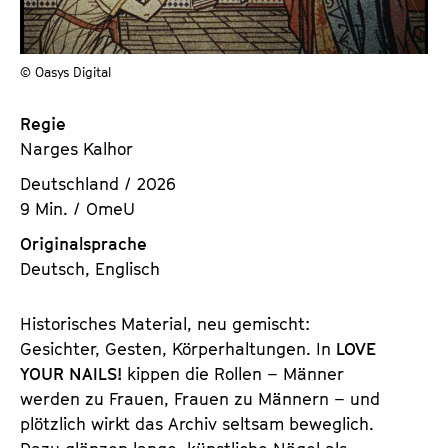
a
t
l
u
t
t
© Oasys Digital
s
e
p
.
Regie
r
V
Narges Kalhor
i
.
Deutschland / 2026
n
9 Min. / OmeU
g
e
Originalsprache
n
Deutsch, Englisch
Historisches Material, neu gemischt:
Gesichter, Gesten, Körperhaltungen. In
LOVE
YOUR NAILS!
kippen die Rollen – Männer
werden zu Frauen, Frauen zu Männern – und
plötzlich wirkt das Archiv seltsam beweglich.