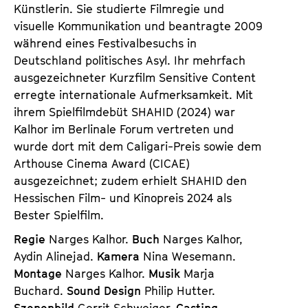
Künstlerin. Sie studierte Filmregie und
visuelle Kommunikation und beantragte 2009
während eines Festivalbesuchs in
Deutschland politisches Asyl. Ihr mehrfach
ausgezeichneter Kurzfilm Sensitive Content
erregte internationale Aufmerksamkeit. Mit
ihrem Spielfilmdebüt
SHAHID
(2024) war
Kalhor im Berlinale Forum vertreten und
wurde dort mit dem Caligari-Preis sowie dem
Arthouse Cinema Award (CICAE)
ausgezeichnet; zudem erhielt
SHAHID
den
Hessischen Film- und Kinopreis 2024 als
Bester Spielfilm.
Regie
Narges Kalhor.
Buch
Narges Kalhor,
Aydin Alinejad.
Kamera
Nina Wesemann.
Montage
Narges Kalhor.
Musik
Marja
Buchard.
Sound Design
Philip Hutter.
Szenenbild
Gerrit Schweiger.
Casting