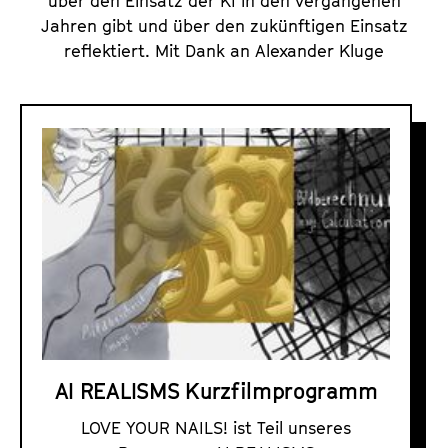
über den Einsatz der KI in den vergangenen
Jahren gibt und über den zukünftigen Einsatz
reflektiert. Mit Dank an Alexander Kluge
A
I
R
E
A
L
I
S
M
S
AI REALISMS Kurzfilmprogramm
K
u
LOVE YOUR NAILS! ist Teil unseres