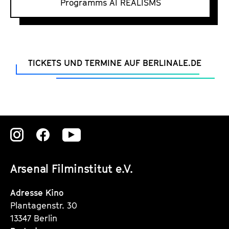
r
Programms AI REALISMS
z
f
i
l
TICKETS UND TERMINE AUF BERLINALE.DE
m
-
P
r
o
Zu
Zu
Zu
g
unserer
unserer
unserer
r
Arsenal Filminstitut e.V.
a
Instagram
Instagram
Instagram
m
Seite
Seite
Seite
Adresse Kino
m
Plantagenstr. 30
13347 Berlin