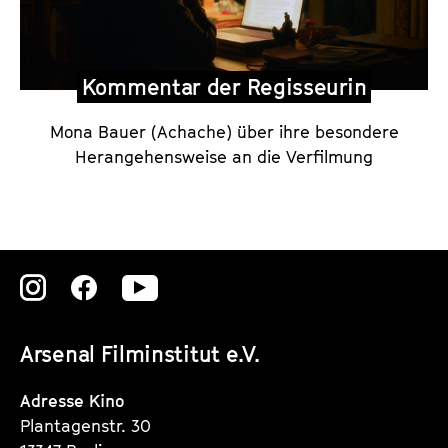
n
t
a
Kommentar der Regisseurin
r
d
Mona Bauer (Achache) über ihre besondere
e
Herangehensweise an die Verfilmung
r
R
e
g
Zu
Zu
Zu
i
s
unserer
unserer
unserer
s
Arsenal Filminstitut e.V.
Instagram
Instagram
Instagram
e
Seite
Seite
Seite
u
Adresse Kino
Plantagenstr. 30
r