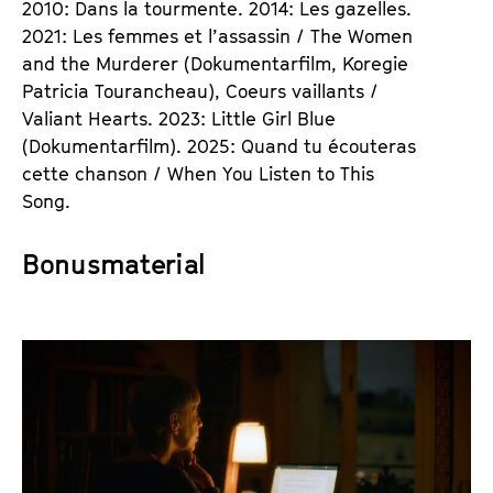
2010: Dans la tourmente. 2014: Les gazelles.
2021: Les femmes et l’assassin / The Women
and the Murderer (Dokumentarfilm, Koregie
Patricia Tourancheau), Coeurs vaillants /
Valiant Hearts. 2023: Little Girl Blue
(Dokumentarfilm). 2025: Quand tu écouteras
cette chanson / When You Listen to This
Song.
Bonusmaterial
K
o
m
m
e