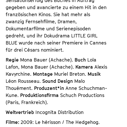
Sensationserfolg des Buches in Auftrag
gegeben und avancierte zu einem Hit in den
französischen Kinos. Sie hat mehr als
zwanzig Fernsehfilme, Dramen,
Dokumentarfilme und Serienepisoden
gedreht, und ihr Dokudrama
LITTLE GIRL
BLUE
wurde nach seiner Premiere in Cannes
für drei Césars nominiert.
Regie
Mona Bauer (Achache).
Buch
Lola
Lafon, Mona Bauer (Achache).
Kamera
Alexis
Kavyrchine.
Montage
Muriel Breton.
Musik
Léon Rousseau.
Sound Design
Malo
Thouément.
Produzent*in
Anne Schuchman-
Kune.
Produktionsfirma
Schuch Productions
(Paris, Frankreich).
Weltvertrieb
Incognita Distribution
Filme:
2009: Le hérisson / The Hedgehog.