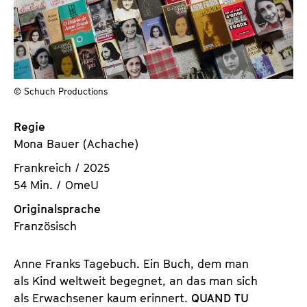
a
t
l
u
t
t
s
e
p
.
© Schuch Productions
r
V
i
.
Regie
n
Mona Bauer (Achache)
g
e
Frankreich / 2025
n
54 Min. / OmeU
Originalsprache
Französisch
Anne Franks Tagebuch. Ein Buch, dem man
als Kind weltweit begegnet, an das man sich
als Erwachsener kaum erinnert.
QUAND TU