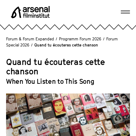
D
i
Navi
r
A
öffn
e
r
k
s
Forum & Forum Expanded
/
Programm Forum 2026
/
Forum
t
e
Special 2026
/
Quand tu écouteras cette chanson
z
n
u
a
Quand tu écouteras cette
m
l
chanson
S
F
e
When You Listen to This Song
i
i
l
t
m
e
i
n
n
i
s
n
t
h
i