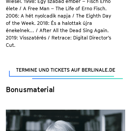
Wiesel. 1998: Egy szabad ember – Fisch Ernő
élete / A Free Man – The Life of Erno Fisch.
2006: A hét nyolcadik napja / The Eighth Day
of the Week. 2018: És a halottak újra
énekelnek… / After All the Dead Sing Again.
2019: Visszatérés / Retrace: Digital Director’s
Cut.
TERMINE UND TICKETS AUF BERLINALE.DE
Bonusmaterial
S
e
l