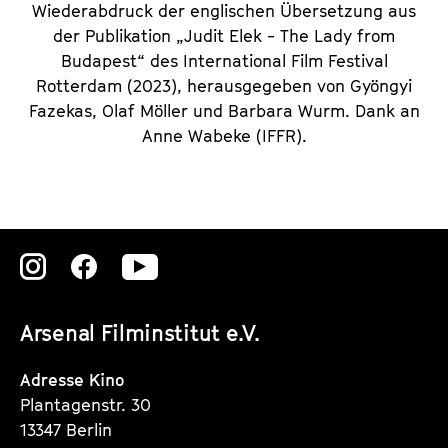
Wiederabdruck der englischen Übersetzung aus
der Publikation „Judit Elek - The Lady from
Budapest“ des International Film Festival
Rotterdam (2023), herausgegeben von Gyöngyi
Fazekas, Olaf Möller und Barbara Wurm. Dank an
Anne Wabeke (IFFR).
Zu
Zu
Zu
unserer
unserer
unserer
Arsenal Filminstitut e.V.
Instagram
Instagram
Instagram
Seite
Seite
Seite
Adresse Kino
Plantagenstr. 30
13347 Berlin