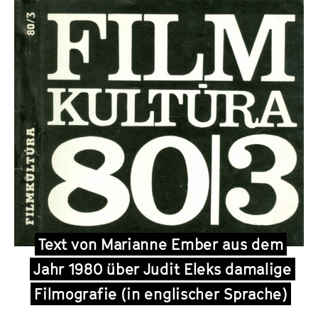
i
t
E
l
e
k
Text von Marianne Ember aus dem
Jahr 1980 über Judit Eleks damalige
Filmografie (in englischer Sprache)