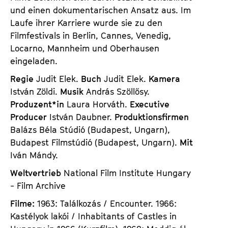
und einen dokumentarischen Ansatz aus. Im
Laufe ihrer Karriere wurde sie zu den
Filmfestivals in Berlin, Cannes, Venedig,
Locarno, Mannheim und Oberhausen
eingeladen.
Regie
Judit Elek.
Buch
Judit Elek.
Kamera
István Zöldi.
Musik
András Szöllősy.
Produzent*in
Laura Horváth.
Executive
Producer
István Daubner.
Produktionsfirmen
Balázs Béla Stúdió (Budapest, Ungarn),
Budapest Filmstúdió (Budapest, Ungarn).
Mit
Iván Mándy.
Weltvertrieb
National Film Institute Hungary
- Film Archive
Filme:
1963: Találkozás / Encounter. 1966:
Kastélyok lakói / Inhabitants of Castles in