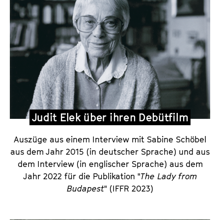
b
s
t
a
u
s
s
a
Judit Elek über ihren Debütfilm
g
e
Auszüge aus einem Interview mit Sabine Schöbel
v
aus dem Jahr 2015 (in deutscher Sprache) und aus
o
dem Interview (in englischer Sprache) aus dem
n
Jahr 2022 für die Publikation "
The Lady from
J
Budapest
" (IFFR 2023)
u
d