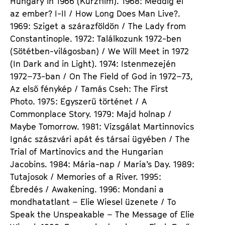
Hungary in 1966 (Kurzfilm). 1968: Meddig él
az ember? I-II / How Long Does Man Live?.
1969: Sziget a szárazföldön / The Lady from
Constantinople. 1972: Találkozunk 1972-ben
(Sötétben-világosban) / We Will Meet in 1972
(In Dark and in Light). 1974: Istenmezején
1972–73-ban / On The Field of God in 1972–73,
Az első fénykép / Tamás Cseh: The First
Photo. 1975: Egyszerű történet / A
Commonplace Story. 1979: Majd holnap /
Maybe Tomorrow. 1981: Vizsgálat Martinnovics
Ignác szászvári apát és társai ügyében / The
Trial of Martinovics and the Hungarian
Jacobins. 1984: Mária-nap / Maria’s Day. 1989:
Tutajosok / Memories of a River. 1995:
Ébredés / Awakening. 1996: Mondani a
mondhatatlant – Elie Wiesel üzenete / To
Speak the Unspeakable – The Message of Elie