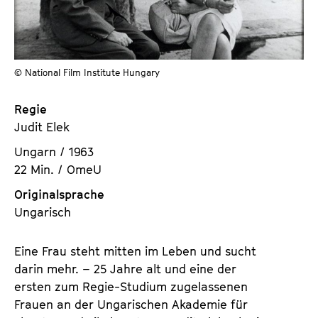
a
t
l
u
t
t
s
e
© National Film Institute Hungary
p
.
r
V
Regie
i
.
Judit Elek
n
g
Ungarn / 1963
e
22 Min. / OmeU
n
Originalsprache
Ungarisch
Eine Frau steht mitten im Leben und sucht
darin mehr. – 25 Jahre alt und eine der
ersten zum Regie-Studium zugelassenen
Frauen an der Ungarischen Akademie für