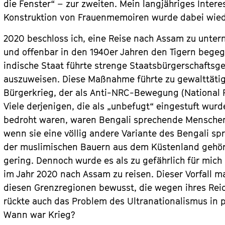
die Fenster“ – zur zweiten. Mein langjähriges Inter
Konstruktion von Frauenmemoiren wurde dabei wied
2020 beschloss ich, eine Reise nach Assam zu unt
und offenbar in den 1940er Jahren den Tigern begeg
indische Staat führte strenge Staatsbürgerschaftsg
auszuweisen. Diese Maßnahme führte zu gewalttäti
Bürgerkrieg, der als Anti-NRC-Bewegung (National R
Viele derjenigen, die als „unbefugt“ eingestuft wu
bedroht waren, waren Bengali sprechende Menschen
wenn sie eine völlig andere Variante des Bengali sp
der muslimischen Bauern aus dem Küstenland gehören
gering. Dennoch wurde es als zu gefährlich für mi
im Jahr 2020 nach Assam zu reisen. Dieser Vorfall 
diesen Grenzregionen bewusst, die wegen ihres Rei
rückte auch das Problem des Ultranationalismus in 
Wann war Krieg?