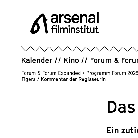
Direkt
zum
Seiteninhalt
springen
Arsenal
Filminstitut
e.V.
Kalender
Kino
Forum & For
Forum & Forum Expanded
/
Programm Forum 202
Tigers
/
Kommentar der Regisseurin
Das 
Ein zut