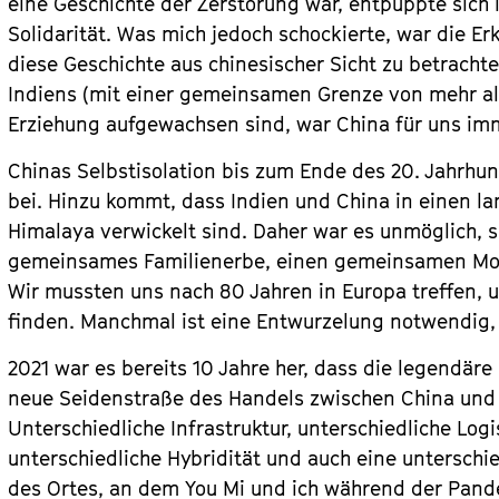
eine Geschichte der Zerstörung war, entpuppte sich 
Solidarität. Was mich jedoch schockierte, war die Er
diese Geschichte aus chinesischer Sicht zu betrachte
Indiens (mit einer gemeinsamen Grenze von mehr als
Erziehung aufgewachsen sind, war China für uns im
Chinas Selbstisolation bis zum Ende des 20. Jahrhu
bei. Hinzu kommt, dass Indien und China in einen la
Himalaya verwickelt sind. Daher war es unmöglich, s
gemeinsames Familienerbe, einen gemeinsamen Mom
Wir mussten uns nach 80 Jahren in Europa treffen
finden. Manchmal ist eine Entwurzelung notwendig, 
2021 war es bereits 10 Jahre her, dass die legendä
neue Seidenstraße des Handels zwischen China und
Unterschiedliche Infrastruktur, unterschiedliche Logi
unterschiedliche Hybridität und auch eine unterschie
des Ortes, an dem You Mi und ich während der Pande