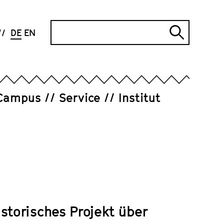
Suche
DE
EN
Suche
abschi
Campus
Service
Institut
storisches Projekt über