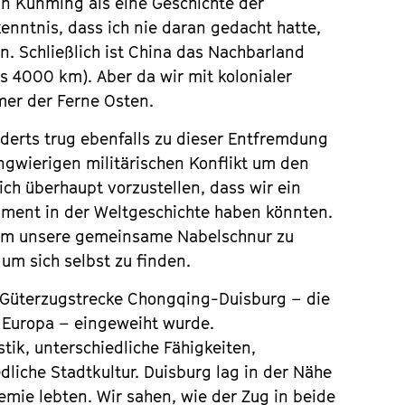
in Kunming als eine Geschichte der
kenntnis, dass ich nie daran gedacht hatte,
n. Schließlich ist China das Nachbarland
 4000 km). Aber da wir mit kolonialer
mer der Ferne Osten.
nderts trug ebenfalls zu dieser Entfremdung
ngwierigen militärischen Konflikt um den
ich überhaupt vorzustellen, dass wir ein
ent in der Weltgeschichte haben könnten.
, um unsere gemeinsame Nabelschnur zu
um sich selbst zu finden.
re Güterzugstrecke Chongqing-Duisburg – die
 Europa – eingeweiht wurde.
stik, unterschiedliche Fähigkeiten,
dliche Stadtkultur. Duisburg lag in der Nähe
mie lebten. Wir sahen, wie der Zug in beide