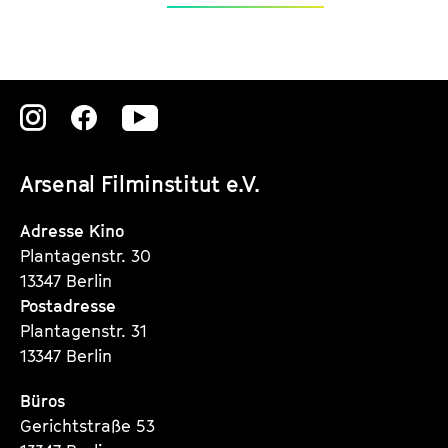
Zu
Zu
Zu
unserer
unserer
unserer
Arsenal Filminstitut e.V.
Instagram
Instagram
Instagram
Seite
Seite
Seite
Adresse Kino
Plantagenstr. 30
13347 Berlin
Postadresse
Plantagenstr. 31
13347 Berlin
Büros
Gerichtstraße 53