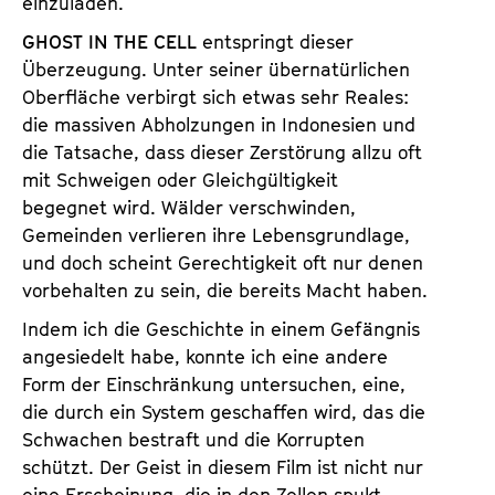
einzuladen.
a
t
l
GHOST IN THE CELL
entspringt dieser
u
t
Überzeugung. Unter seiner übernatürlichen
t
s
Oberfläche verbirgt sich etwas sehr Reales:
e
p
die massiven Abholzungen in Indonesien und
.
r
die Tatsache, dass dieser Zerstörung allzu oft
V
i
mit Schweigen oder Gleichgültigkeit
.
n
begegnet wird. Wälder verschwinden,
g
Gemeinden verlieren ihre Lebensgrundlage,
e
und doch scheint Gerechtigkeit oft nur denen
n
vorbehalten zu sein, die bereits Macht haben.
Indem ich die Geschichte in einem Gefängnis
angesiedelt habe, konnte ich eine andere
Form der Einschränkung untersuchen, eine,
die durch ein System geschaffen wird, das die
Schwachen bestraft und die Korrupten
schützt. Der Geist in diesem Film ist nicht nur