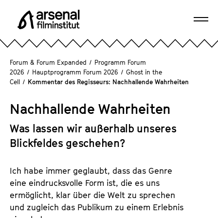
D
i
Navi
r
A
öffn
e
r
k
s
Forum & Forum Expanded
/
Programm Forum
t
e
2026
/
Hauptprogramm Forum 2026
/
Ghost in the
z
Cell
/
Kommentar des Regisseurs: Nachhallende Wahrheiten
n
u
a
m
Nachhallende Wahrheiten
l
S
F
e
Was lassen wir außerhalb unseres
i
i
Blickfeldes geschehen?
l
t
m
e
i
Ich habe immer geglaubt, dass das Genre
n
n
eine eindrucksvolle Form ist, die es uns
i
s
ermöglicht, klar über die Welt zu sprechen
n
t
und zugleich das Publikum zu einem Erlebnis
h
i