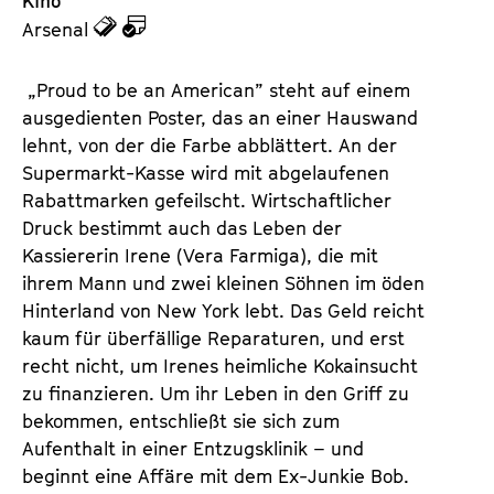
Kino
z
z
Arsenal
u
u
d
d
„Proud to be an American” steht auf einem
e
e
ausgedienten Poster, das an einer Hauswand
n
m
lehnt, von der die Farbe abblättert. An der
T
K
Supermarkt-Kasse wird mit abgelaufenen
i
a
Rabattmarken gefeilscht. Wirtschaftlicher
c
l
Druck bestimmt auch das Leben der
k
e
Kassiererin Irene (Vera Farmiga), die mit
e
n
ihrem Mann und zwei kleinen Söhnen im öden
t
d
Hinterland von New York lebt. Das Geld reicht
s
e
kaum für überfällige Reparaturen, und erst
r
recht nicht, um Irenes heimliche Kokainsucht
zu finanzieren. Um ihr Leben in den Griff zu
bekommen, entschließt sie sich zum
Aufenthalt in einer Entzugsklinik – und
beginnt eine Affäre mit dem Ex-Junkie Bob.