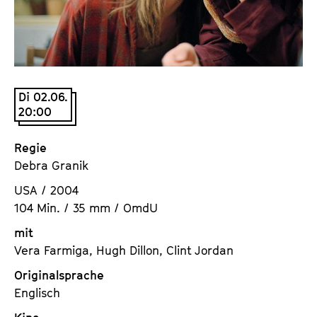
a
t
l
u
t
t
s
e
p
.
Di 02.06.
r
V
20:00
i
.
n
Regie
g
Debra Granik
e
n
USA / 2004
104 Min. / 35 mm / OmdU
mit
Vera Farmiga, Hugh Dillon, Clint Jordan
Originalsprache
Englisch